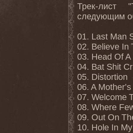
Трек-лист "
следующим о
01.
Last Man 
02. Believe In
03. Head Of A 
04. Bat Shit C
05. Distortion
06. A Mother's
07. Welcome T
08. Where Few
09. Out On Th
10. Hole
In
My