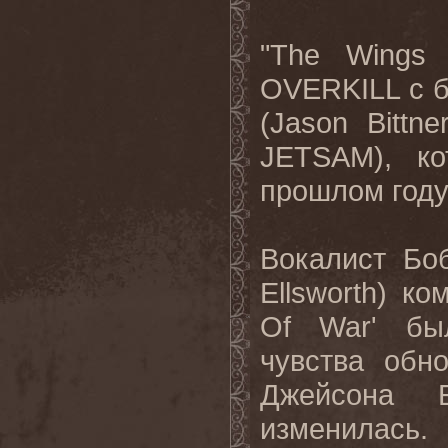
"
The
Wings
OVERKILL
с 
(
Jason
Bittner
JETSAM
), к
прошлом году
Вокалист Бо
Ellsworth
) ко
Of
War
' бы
чувства обн
Джейсона 
изменилас