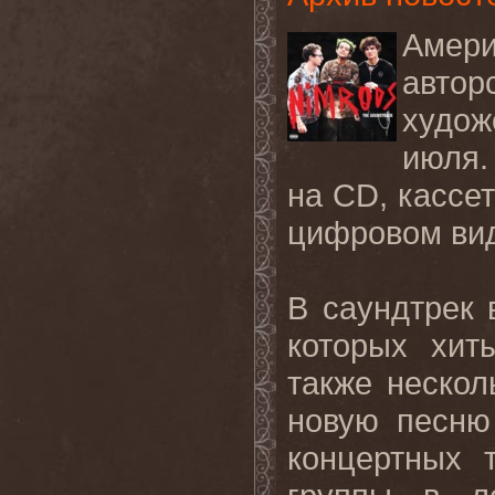
Амери
авто
худож
июля.
на CD, кассет
цифровом ви
В саундтрек
которых хит
также нескол
новую песню 
концертных 