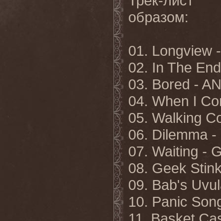
Трек-лист 
образом:
01. Longview
02. In The E
03. Bored -
04. When I C
05. Walking C
06. Dilemma 
07. Waiting 
08. Geek Stin
09. Bab's Uv
10. Panic So
11. Basket C