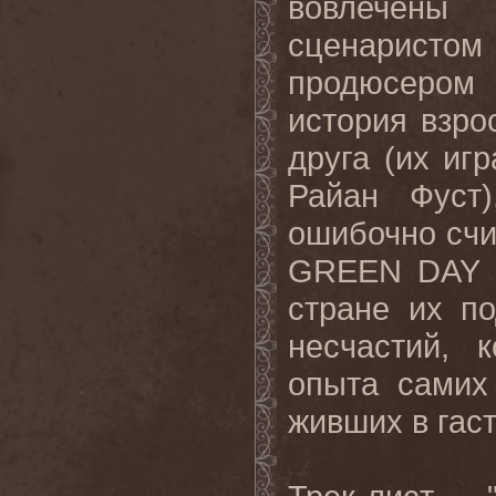
вовлечены
сценарист
продюсером 
история взро
друга (их и
Райан Фуст)
ошибочно счит
GREEN DAY в
стране их п
несчастий, 
опыта самих
живших в гас