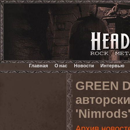
Главная
О нас
Новости
Интервью
GREEN D
авторски
'Nimrods
Архив новост