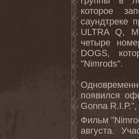
группы в ло
которое за
саундтреке 
ULTRA Q, Ма
четыре ном
DOGS, кото
"Nimrods".
Одновремен
появился оф
Gonna R.I.P."
Фильм "Nimro
августа. Уч