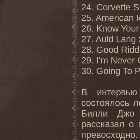
24. Corvette
25. American 
26. Know You
27. Auld Lang
28. Good Rid
29. I'm Never
30. Going To 
В интервью
состоялось л
Билли Джо А
рассказал о 
превосходно