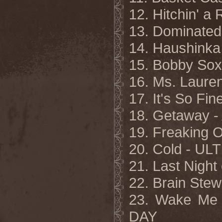
12. Hitchin' 
13. Dominate
14. Haushink
15. Bobby So
16. Ms. Laur
17. It's So 
18. Getaway
19. Freaking
20. Cold - UL
21. Last Nigh
22. Brain St
23. Wake Me
DAY