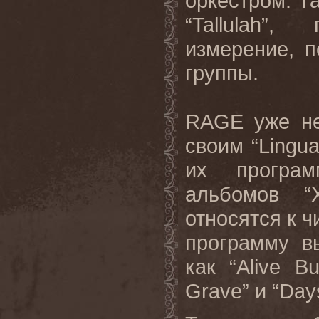
оркестром
.
Та
“
Tallulah
”, п
измерение, 
группы.
RAGE
уже н
своим “
Lingu
их програ
альбомов “
X
относятся к ч
программу
в
как
“Alive B
Grave”
и
“Day