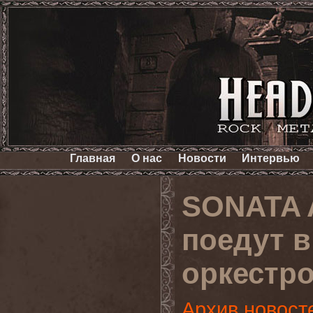
Главная
О нас
Новости
Интервью
SONATA 
поедут в
оркестр
Архив новост