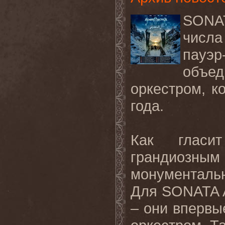
SONA
числа
пау
объе
оркестром, к
года.
Как гласит
грандиозны
монументаль
Для
SONATA
–
они
впервы