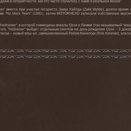
даем в неприятности, как это часто случалось с нами в реальной жизни".
ser" вместе при участии гитариста Закка Уайлда (
Zakk
Wylde
), долгое время
оме "No More Tears" (1991), затем MOTÖRHEAD записали собственную версию
"
Hellraiser
", в которой совмещены вокалы Оззи и Лемми (так называемый “мэш
того, "Hellraiser" выйдет отдельным синглом на день рождения Оззи – 3 дек
песни – новый мэш-ап, смикшированный Робом Кинелски (Rob Kinelski), кла