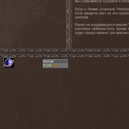
мы с ним вместе тусуемся и попа
Оззи и Лемми сочинили "Hellrai
Оззи увидела свет на его альб
синглом.
Ранее не издававшаяся версия 
сентября лейблом
Sony
. Кроме 
будет представлено три версии 