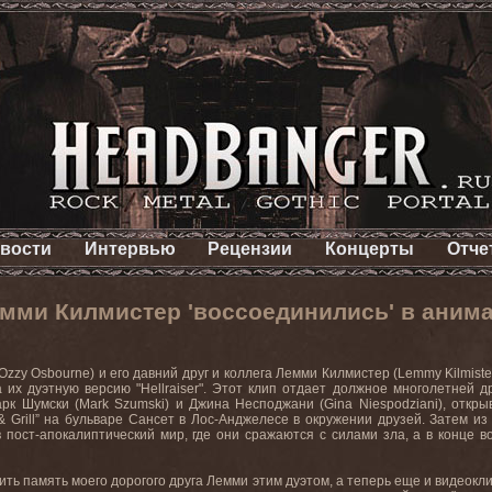
вости
Интервью
Рецензии
Концерты
Отче
мми Килмистер 'воссоединились' в анимац
Ozzy
Osbourne
) и его давний друг и коллега Лемми Килмистер (
Lemmy
Kilmiste
 их дуэтную версию
"Hellraiser".
Этот
клип
отдает
должное
многолетней
д
рк
Шумски
(Mark Szumski)
и
Джина
Несподжани
(Gina Niespodziani),
откры
 Grill”
на
бульваре
Сансет
в
Лос
-
Анджелесе
в
окружении
друзей
.
Затем из
 пост-апокалиптический мир, где они сражаются с силами зла, а в конце в
тить память моего дорогого друга Лемми этим дуэтом, а теперь еще и видеокл