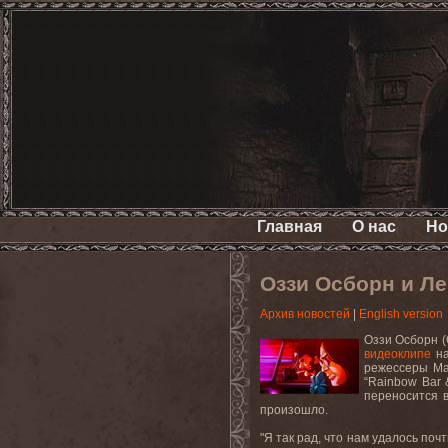
Главная
О нас
Но
Оззи Осборн и Ле
Архив новостей
|
English version
Оззи Осборн (
видеоклипе
на
режессеры
Ма
“Rainbow Bar &
переносится в
произошло.
"Я так рад, что нам удалось поч