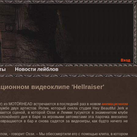
Вход
ты
Новости лейблов
ионном видеоклипе 'Hellraiser'
r
) из
MOT
Ö
RHEAD
встречаются в последний раз в новом
анимационном
ружбе
двух
артистов
.
Ролик
,
который
сняла
студия
Hey Beautiful Jerk
и
вается
сценой
,
в
которой
Оззи
и
Лемми
тусуются
в
знаменитом
клубе
 спокойного дня в баре за игровыми автоматами эта парочка внезапно
озвращаются в бар и снова садятся за видеоигры, как будто ничего не
ипом, - говорит Оззи. – Мы обессмертили его с помощью клипа, в котором