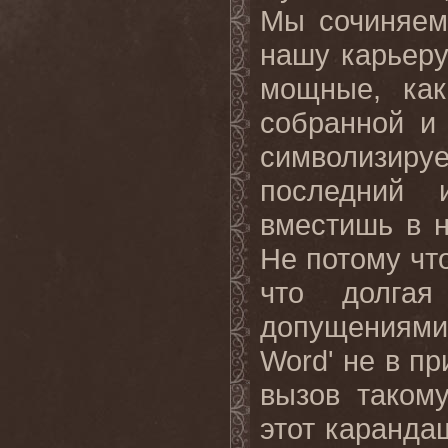
Мы сочиняем
нашу карьеру
мощные, как
собранной и
символизиру
последний 
вместишь в н
Не потому чт
что долгая
допущениями
Word'
не
в
пр
вызов таком
этот каранда