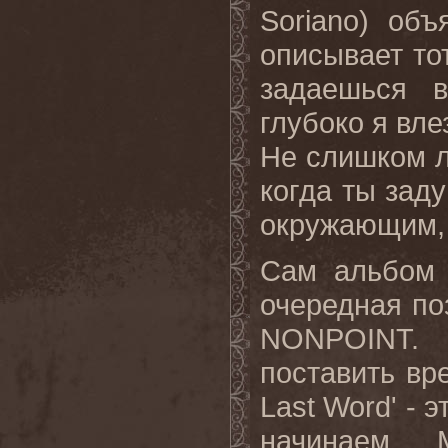
Soriano
) объ
описывает то
задаешься 
глубоко я вл
Не слишком л
когда ты зад
окружающим, 
Сам альбом 
очередная по
NONPOINT
. 
поставить вр
Last Word' - 
начинаем.