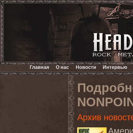
Главная
О нас
Новости
Интервью
Подробн
NONPOI
Архив новост
Амер