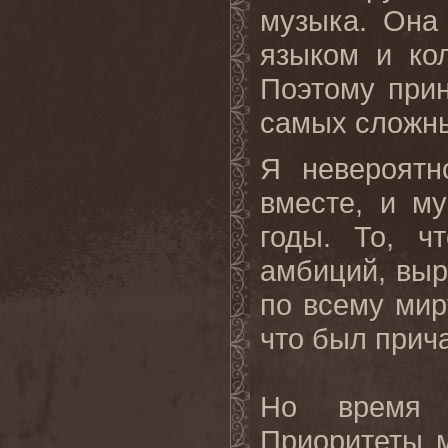
музыка. Она
языком и ко
Поэтому при
самых сложны
Я невероятн
вместе, и м
годы. То, ч
амбиций, выр
по всему миру
что был прич
Но время 
Приоритеты м