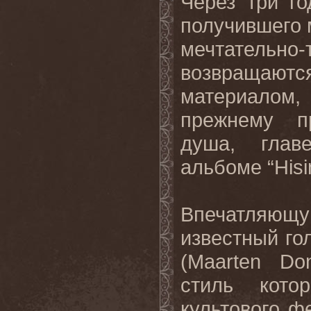
Через три го
получившего 
мечтательн
возвращаютс
материалом
прежнему п
душа, глав
альбоме “Hisi
Впечатляющ
известный го
(Maarten Do
стиль кото
культового ф