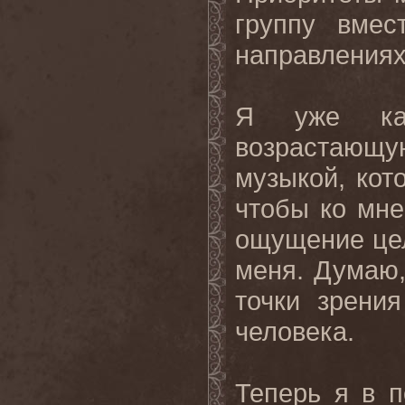
группу вмес
направлениях
Я уже как
возрастающую
музыкой, кот
чтобы ко мне
ощущение цел
меня. Думаю,
точки зрени
человека.
Теперь я в 