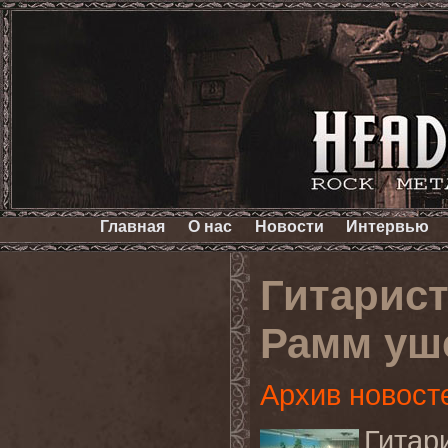
Главная
О нас
Новости
Интервью
Гитарист
Рамм уш
Архив новост
Гитар