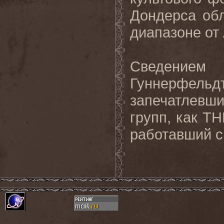
Дондерса обл
диапазоне от
Сведением
Гуннерфель
запечатлевш
групп, как T
работавший 