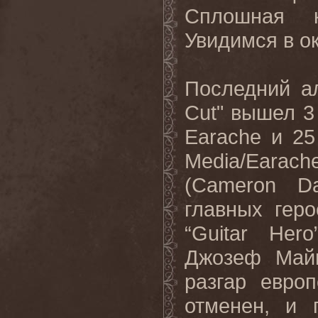
Сплошная к
Увидимся в ок
Последний а
Cut" вышел 3
Earache и 2
Media/Earac
(Cameron Da
главных гер
“Guitar Her
Джозеф Майк
разгар евро
отменен, и 