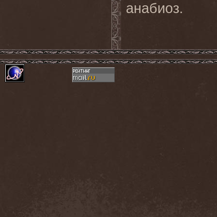
анабиоз.