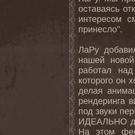
оставаясь от
интересом с
принесло".
ЛаРу добави
нашей новой
работал над
которого он х
делая анима
рендеринга в
под звуки пе
ИДЕАЛЬНО дл
На этом фес