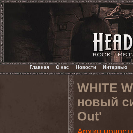
Главная
О нас
Новости
Интервью
WHITE W
новый си
Out'
Архив новост