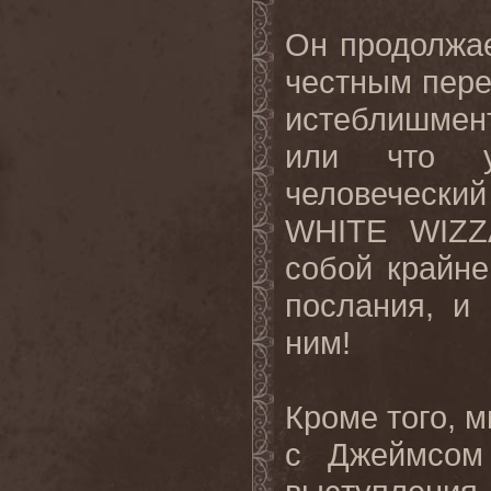
Он продолжае
честным пере
истеблишмент
или что у
человеческий
WHITE
WIZ
собой крайне
послания, и
ним!
Кроме того, 
с Джеймсом