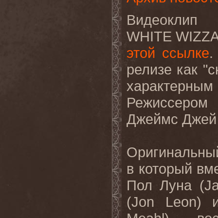
Видеоклип 
WHITE
WIZZ
этой ссылке
.
релизе как "
характерн
Режиссером 
Джеймс Джей 
Оригинальны
в который вм
Пол Луна (
J
(
Jon
Leon
) 