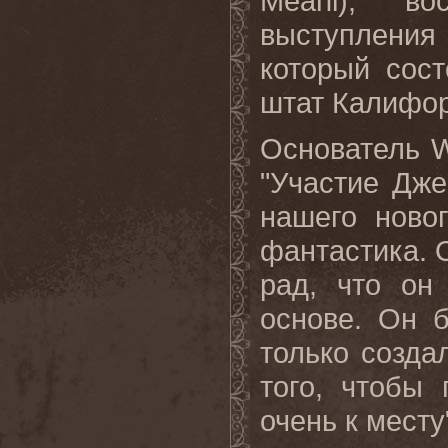
Meahl
), вос
выступлени
который сост
штат Калифор
Основатель
"Участие Дж
нашего новог
фантастика. 
рад, что он
основе. Он 
только созда
того, чтобы
очень к месту