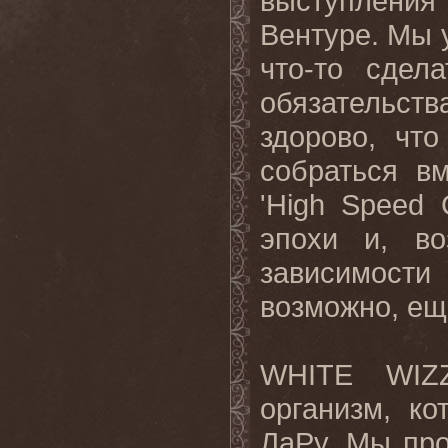
выступления
Вентуре. Мы 
что-то сдел
обязательств
здорово, чт
собраться в
'
High
Speed
эпохи и, во
зависимости
возможно, ещ
WHITE WI
организм
,
ко
ЛаРу
.
Мы про