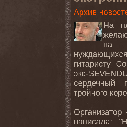
Архив новост
На п
желаю
на 
нуждающихс
гитаристу С
экс-SEVEND
сердечный 
тройного кор
Организатор 
написала: "