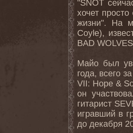
"SNOT сейчас
хочет просто
жизни". На 
Coyle), изв
BAD WOLVES
Майо был ув
года, всего з
VII: Hope & S
он участвов
гитарист SEV
игравший в г
до декабря 20