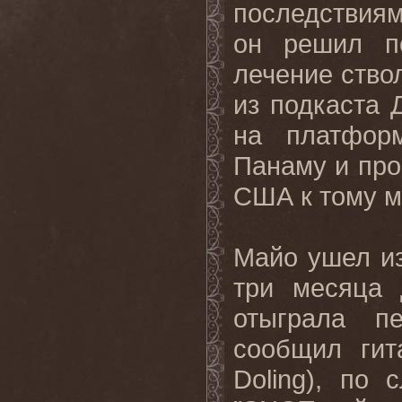
последствиям
он решил п
лечение ство
из подкаста 
на платфор
Панаму и прой
США к тому м
Майо ушел из
три месяца 
отыграла п
сообщил гит
Doling), по 