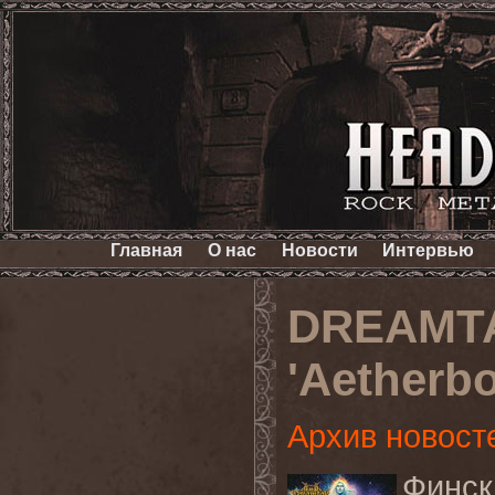
Главная
О нас
Новости
Интервью
DREAMTA
'Aetherb
Архив новост
Финс