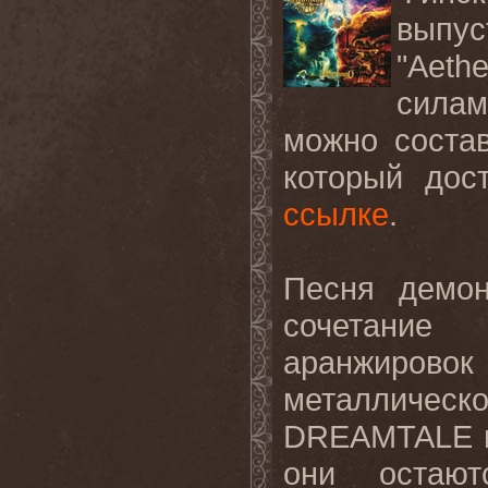
выпус
"Aet
сила
можно состав
который дос
ссылке
.
Песня демон
сочетание
аранжиро
металличес
DREAMTALE в
они остаю