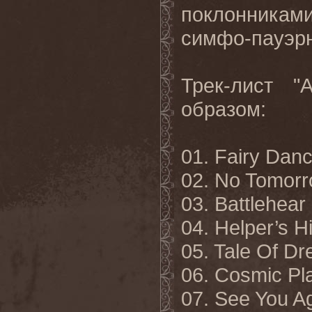
поклонника
симфо-пауэрн
Трек-лист "
образом:
01. Fairy Dan
02. No Tomor
03. Battlehear
04. Helper’s H
05. Tale Of D
06. Cosmic Pl
07. See You A