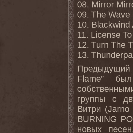
08. Mirror Mirr
09. The Wave 
10. Blackwind
11. License To
12. Turn The T
13. Thunderpa
Предыдущий
Flame” бы
собственным
группы с д
Витри (Jarno 
BURNING POI
новых песен