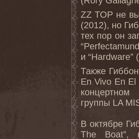
(Rory Gallagh
ZZ TOP не вы
(2012), но Ги
тех пор он за
“Perfectamund
и “Hardware” 
Также Гиббон
En Vivo En El
концертном
группы LA MI
В октябре Ги
The Boat”, 