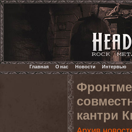
Главная
О нас
Новости
Интервью
Фронтме
совместн
кантри 
Архив новост