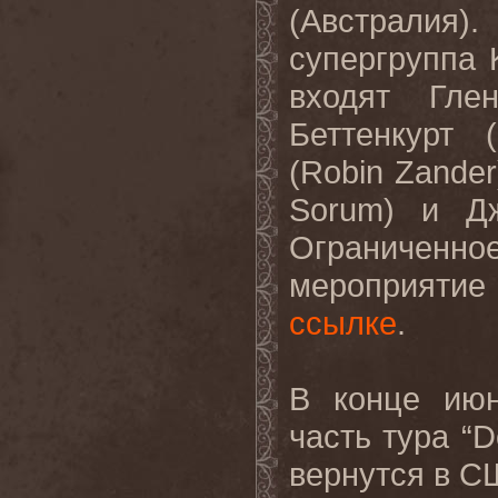
(Австралия
супергруппа
входят Гле
Беттенкурт 
(Robin Zander
Sorum) и Д
Ограниченн
мероприятие
ссылке
.
В конце ию
часть тура “D
вернутся в С