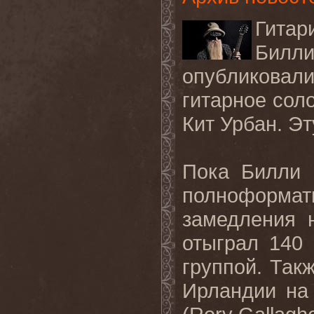
Гитар
Билл
опубликовали
гитарное соло
Кит Урбан. Э
Пока Билли 
полноформа
замедления 
отыграл 140
группой. Так
Ирландии на