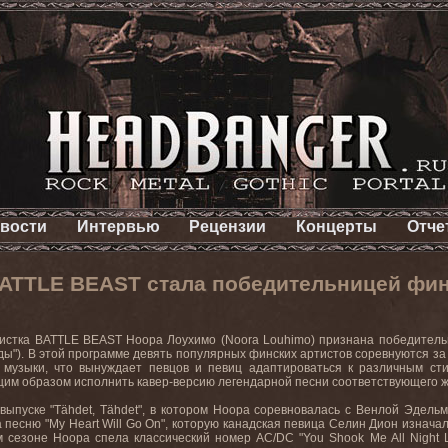
вости
Интервью
Рецензии
Концерты
Отче
ATTLE BEAST стала победительницей финск
стка BATTLE BEAST Ноора Лоухимо (Noora Louhimo) признана победительни
зды"). В этой программе девять популярных финских артистов соревнуются за 
 музыки, что вынуждает певцов и певиц адаптироваться к различным ст
им образом исполнить кавер-версию легендарной песни соответствующего ж
ыпуске "Tähdet, Tähdet", в котором Ноора соревновалась с Венлой Эдельм
а песню "My Heart Will Go On", которую канадская певица Селин Дион изнача
м сезоне Ноора спела классический номер AC/DC "You Shook Me All Night 