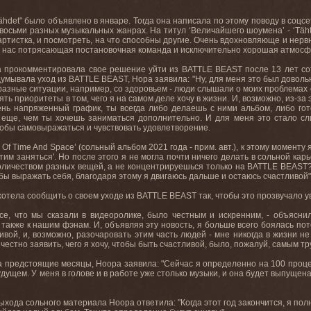
Tähdet" было объявлено в январе. Тогда она написала по этому поводу в соцс
 восьми разных музыкальных жанрах. На титул ‘Величайшего шоумена’ - ‘Tähti
 артистка, и посмотреть, на что способны другие. Очень вдохновляюще и нервн
у нас потрясающая постановочная команда и исключительно хорошая атмосфе
а прокомментировала свое решение уйти из BATTLE BEAST после 13 лет со
думывала уход из BATTLE BEAST, Нора заявила: "Ну, для меня это был доволь
разные ситуации, например, со здоровьем - люди слышали о моих проблемах с
ь приоритеты в том, чего я на самом деле хочу в жизни. И, возможно, из-за 
нь напряженный график, ты всегда либо делаешь с ними альбом, либо гот
о еще, чем ты хочешь заниматься дополнительно. И для меня это стало с
обы самовыражаться и чувствовать удовлетворение.
 Of Time And Space’ (сольный альбом 2021 года - прим. авт.), к этому моменту
этим заняться'. Но после этого я не могла почти ничего делать в сольной ка
личеством разных вещей, а не концентрируешься только на BATTLE BEAST?' и
бы выражать себя, благодаря этому я двигаюсь дальше и остаюсь счастливой"
хотела сообщить о своем уходе из BATTLE BEAST так, чтобы это прозвучало ув
се, что мы сказали в видеоролике, было честным и искренним, - объясни
 также к нашим фэнам. И, объявляя эту новость, я больше всего боялась поте
вой, и, возможно, разочаровать этим часть людей - мне никогда в жизни н
естно заявить, чего я хочу, чтобы быть счастливой, было, пожалуй, самым тр
на предстоящие месяцы, Ноора заявила: "Сейчас я определенно на 100 проц
удущем. У меня в голове и в работе уже столько музыки, и она будет выпущен
ыхода сольного материала Ноора ответила: "Когда этот год закончится, я по