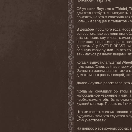
Romance" Леди Гага.
Об участии Лоухимо в "Tähdet, 
для чего требуется выступить в
показать, на что я способна как
большим сердцем и талантом - 
В декабре прошлого года Ноор
вопрос, сколько времени она об
столько всего случилось, самые 
вещи заставляют меня расставлят
достичь. А у BATTLE BEAST оче
сольную карьеру или на что-т
заниматься разными вещами, чт
Когда я выпустила ‘Eternal Wheel
подумала: 'Окей, сейчас я могу 
'Зачем ты занимаешься таким ко
делать много разных вещей, что
Далее Лоухимо рассказала, что 
"Когда мы сообщили об этом, в
колоссальное уважение к ним, а
необходимо, чтобы быть счастли
худший кошмар. Просто выйти и ч
Что же касается своих планов 
будущим и тем, что случится в б
хочу участвовать".
На вопрос о возможных сроках в