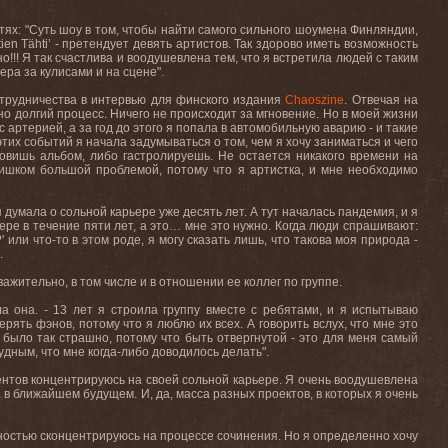
етях: "Суть шоу в том, чтобы найти самого сильного шоумена Финляндии,
en Tähti’ - претендует девять артистов. Так здорово иметь возможность
о!!! Я так счастлива и воодушевлена тем, что я встретила людей с таким
ра за кулисами и на сцене".
трудничества в интервью для финского издания
Chaoszine
. Отвечая на
но долгий процесс. Ничего не происходит за мгновение. Но в моей жизни
 артерией, а за год до этого я попала в автомобильную аварию - и такие
этих событий я начала задумываться о том, чем я хочу заниматься и чего
овишь альбом, либо гастролируешь. Не остается никакого времени на
лишком большой проблемой, потому что я артистка, и мне необходимо
 я думала о сольной карьере уже десять лет. А тут началась пандемия, и я
рьере в течение пяти лет, а это… мне это нужно. Когда люди спрашивают:
ли что-то в этом роде, я могу сказать лишь, что такова моя природа -
.
ажительно, в том числе и в отношении ее коллег по группе.
ла она. - 13 лет я строила группу вместе с ребятами, и я испытываю
рять фэнов, потому что я люблю их всех. А говорить вслух, что мне это
е было так страшно, потому что быть отвергнутой - это для меня самый
удным, что мне когда-либо доводилось делать".
ентов концентрируюсь на своей сольной карьере. Я очень воодушевлена
а в ближайшем будущем. И, да, масса разных проектов, в которых я очень
лностью сконцентрируюсь на процессе сочинения. Но я определенно хочу