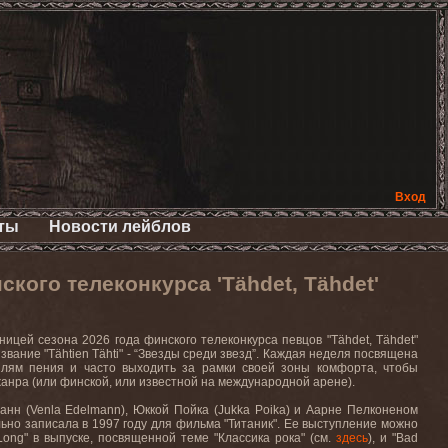
Вход
ты
Новости лейблов
ого телеконкурса 'Tähdet, Tähdet'
цей сезона 2026 года финского телеконкурса певцов "Tähdet, Tähdet"
звание "Tähtien Tähti" - “Звезды среди звезд”. Каждая неделя посвящена
илям пения и часто выходить за рамки своей зоны комфорта, чтобы
анра (или финской, или известной на международной арене).
анн (Venla Edelmann), Юккой Пойка (Jukka Poika) и Аарне Пелконеном
льно записала в 1997 году для фильма "Титаник". Ее выступление можно
Long" в выпуске, посвященной теме "Классика рока" (см.
здесь
), и "Bad