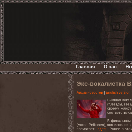
Главная
О нас
Но
Экс-вокалистка B
Архив новостей
|
English version
Бывшая вокали
("Звезды, зве
своему жанру
соответствующ
В финальном в
(Aarne Pelkonen), она исполнил
посмотреть
здесь
. Ранее в это