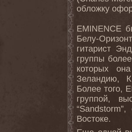
обложку офор
EMINENCE бы
Белу-Оризонт
гитарист Энд
группы более
которых он
Зеландию, К
Более того, 
группой, в
“Sandstorm”
Востоке.