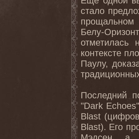
Еще одной в
стало предл
прощальном 
Белу-Оризон
отметилась 
контексте пло
Паулу, доказ
традиционных
Последний 
"Dark Echoes
Blast (цифро
Blast). Его 
Мэдсен, а 