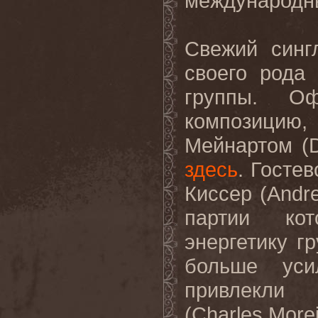
международны
Свежий синг
своего рода
группы. О
композицию
Мейнартом (D
здесь
. Госте
Киссер (Andr
партии кот
энергетику г
больше уси
привлекли 
(Charles Mor