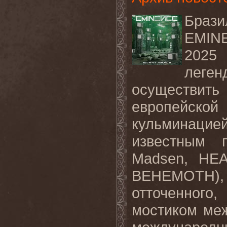
Браз
EMINE
2025
леге
осуществит
европейско
кульминац
известным 
Madsen, HE
BEHEMOTH),
отточенного
мостиком ме