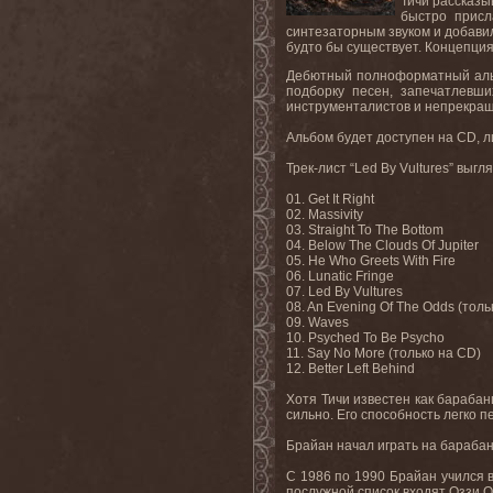
Тичи рассказы
быстро присл
синтезаторным звуком и добавил
будто бы существует. Концепция
Дебютный полноформатный альб
подборку песен, запечатлевши
инструменталистов и непрекраща
Альбом будет доступен на CD, 
Трек-лист “Led By Vultures” выг
01. Get It Right
02. Massivity
03. Straight To The Bottom
04. Below The Clouds Of Jupiter
05. He Who Greets With Fire
06. Lunatic Fringe
07. Led By Vultures
08. An Evening Of The Odds (толь
09. Waves
10. Psyched To Be Psycho
11. Say No More (только на CD)
12. Better Left Behind
Хотя Тичи известен как барабан
сильно. Его способность легко
Брайан начал играть на барабан
С 1986 по 1990 Брайан учился 
послужной список входят Оззи 