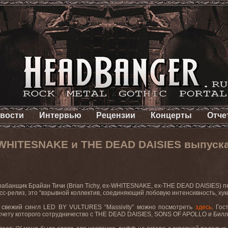
вости
Интервью
Рецензии
Концерты
Отче
WHITESNAKE и THE DEAD DAISIES выпуска
абанщик Брайан Тичи (Brian Tichy, ex-WHITESNAKE, ex-THE DEAD DAISIES)
есс-релиз, это “взрывной коллектив, соединяющий лобовую интенсивность, ху
 свежий сингл LED BY VULTURES “Massivity” можно посмотреть
здесь
. Гос
 счету которого сотрудничество с THE DEAD DAISIES, SONS OF APOLLO и Билли 