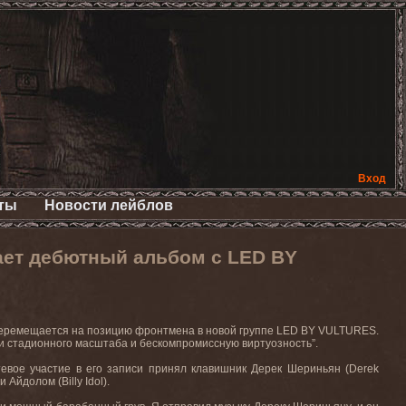
Вход
ты
Новости лейблов
ет дебютный альбом с LED BY
 перемещается на позицию фронтмена в новой группе LED BY VULTURES.
ки стадионного масштаба и бескомпромиссную виртуозность”.
тевое участие в его записи принял клавишник Дерек Шериньян (Derek
Айдолом (Billy Idol).