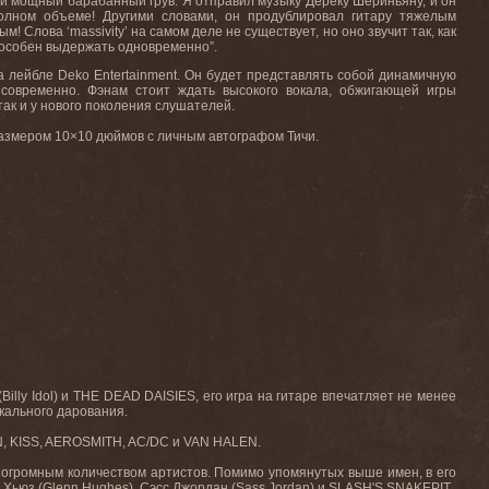
 и мощный барабанный грув. Я отправил музыку Дереку Шериньяну, и он
полном объеме! Другими словами, он продублировал гитару тяжелым
Слова ‘massivity’ на самом деле не существует, но оно звучит так, как
способен выдержать одновременно”.
лейбле Deko Entertainment. Он будет представлять собой динамичную
 современно. Фэнам стоит ждать высокого вокала, обжигающей игры
так и у нового поколения слушателей.
размером 10×10 дюймов с личным автографом Тичи.
lly Idol) и THE DEAD DAISIES, его игра на гитаре впечатляет не менее
кального дарования.
LIN, KISS, AEROSMITH, AC/DC и VAN HALEN.
с огромным количеством артистов. Помимо упомянутых выше имен, в его
ьюз (Glenn Hughes), Сэсс Джордан (Sass Jordan) и SLASH'S SNAKEPIT.