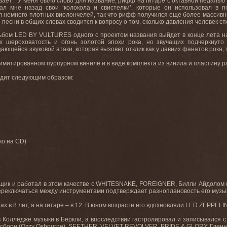
вает: “У меня было слово для название, рифф на гитаре с октавной педалью
ал мне назад свои ‘колокола и свистелки’, которые он использовал в 
 немного плотных виолончелей, так что рифф получился еще более массивным! 
 песни в общих словах сводится к вопросу о том, сколько давления человек 
ом LED BY VULTURES одного с проектом названия выйдет в конце лета на 
х шероховатость и огонь золотой эпохи рока, но звучащих подчеркнуто
ющейся звуковой атаки, которая вызовет отклик как у давних фанатов рока, 
лимитированном пурпурном виниле и в виде комплекта из винила и пластину 
лядит следующим образом:
ко на CD)
щик и работал в этом качестве с WHITESNAKE, FOREIGNER, Билли Айдолом (Bi
 переключаться между инструментами подтверждает разноплановость его музы
ах в 8 лет, а на гитаре – в 12. В юном возрасте его вдохновляли LED ZEPPE
в Колледже музыки в Беркли, а впоследствии гастролировал и записывался 
Осборн (Ozzy Osbourne), SEETHER, VELVET REVOLVER, PRIDE & GLORY, Гленн Х