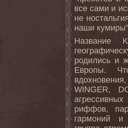
все сами и и
не ностальгия
наши кумиры”,
Название 
географичес
родились и ж
Европы. Чт
вдохновени
WINGER, D
агрессивны
риффов, пар
гармоний и