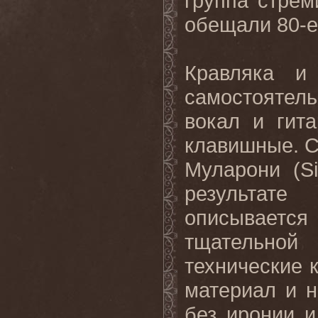
группа стрем
обещали 80-е,
Кравляка и
самостоятель
вокал и гит
клавишные. С
Муларони (S
результат
описываетс
тщательной
технические
материал и 
без иронии и