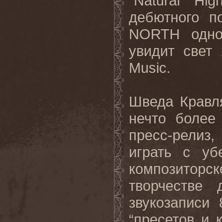
"Natural Hi
дебютного п
NORTH одног
увидит свет
Music.
Шведа Кравл
нечто более
пресс-релиз,
играть с уб
композиторс
творчестве 
звукозаписи
“пресетов и 