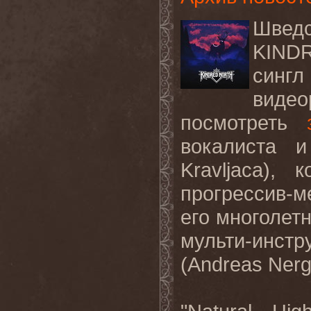
Швед
KINDR
синг
видео
посмотреть
вокалиста и
Kravljaca),
прогрессив
его многолет
мульти-инст
(Andreas Nerg