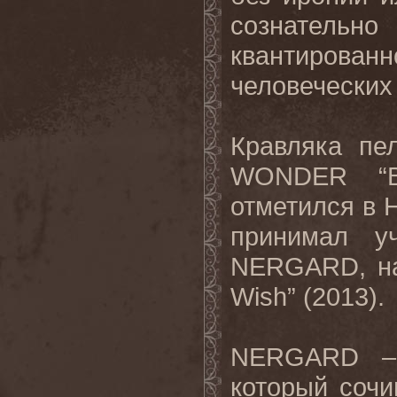
сознател
квантирова
человеческих
Кравляка п
WONDER “Be
отметился в
принимал у
NERGARD, на
Wish” (2013).
NERGARD – 
который сочи