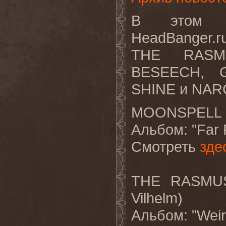
В этом в
HeadBanger.
THE RASM
BESEECH, 
SHINE и NA
MOONSPELL "C
Альбом
: "Far
Смотреть
зде
THE RASMUS 
Vilhelm)
Альбом: "Weir