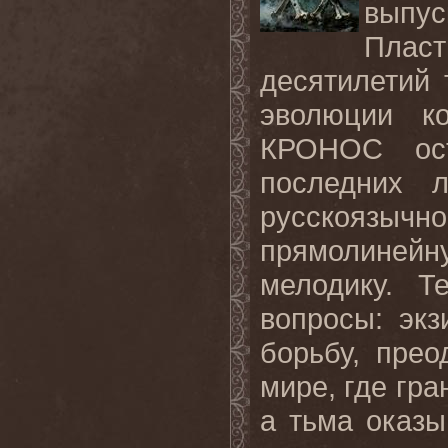
выпус
Пласт
десятилетий 
эволюции к
КРОНОС ост
последних 
русскоязычно
прямолиней
мелодику. Т
вопросы: эк
борьбу, пре
мире, где гр
а тьма оказы