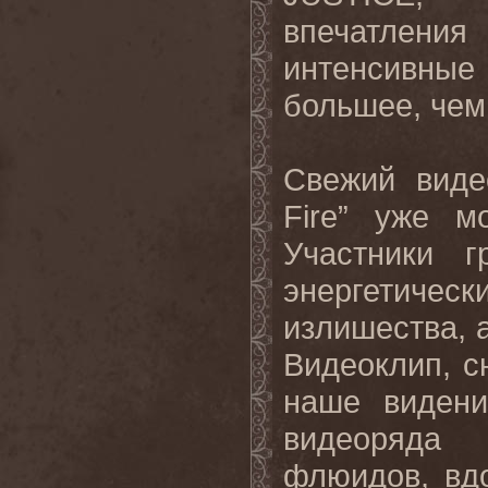
впечатления
интенсивные 
большее, чем 
Свежий виде
Fire” уже 
Участники г
энергетичес
излишества, 
Видеоклип, с
наше видени
видеоряда
флюидов, вдо