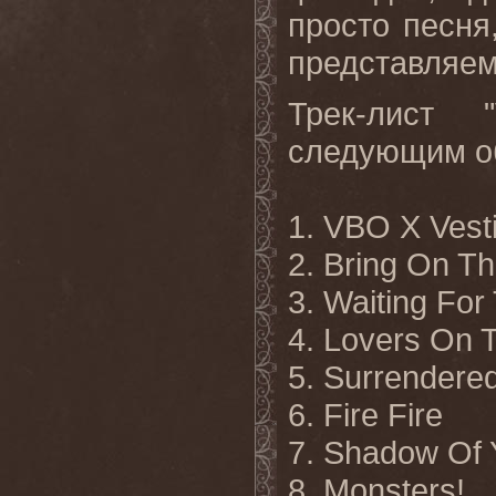
просто песня
представляе
Трек-лист 
следующим о
1. VBO X Vest
2. Bring On Th
3. Waiting Fo
4. Lovers On 
5. Surrendere
6. Fire Fire
7. Shadow Of 
8. Monsters!