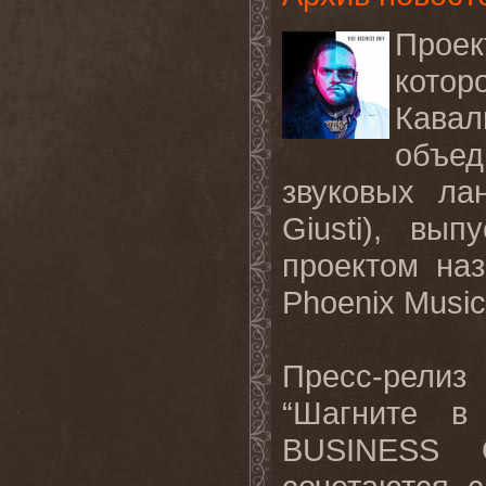
Проек
котор
Кава
объе
звуковых ла
Giusti), вы
проектом на
Phoenix Music
Пресс-рели
“Шагните в
BUSINESS O