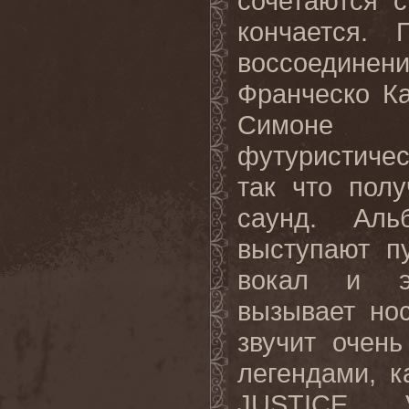
сочетаются с
кончается. 
воссоеди
Франческо К
Симоне Д
футуристиче
так что пол
саунд. Аль
выступают п
вокал и эн
вызывает нос
звучит очен
легендами,
JUSTICE, V