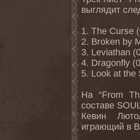
выглядит сл
1. The Curse (
2. Broken by 
3. Leviathan (
4. Dragonfly (
5. Look at the
На “From The
составе SOU
Кевин Лютол
играющий в 