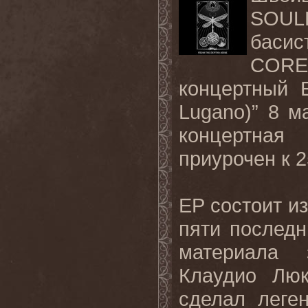
SOUL
басис
CORE
концертный E
Lugano)” 8 м
концертная
приурочен к 
EP состоит из
пяти послед
материала 
Клаудио Люкк
сделал леге