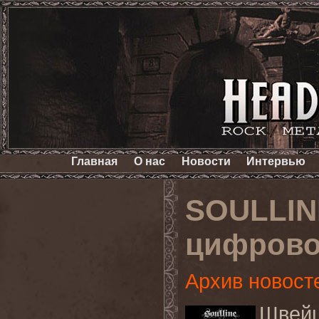
Главная
О нас
Новости
Интервью
SOULLIN
цифрово
Архив новост
Швей