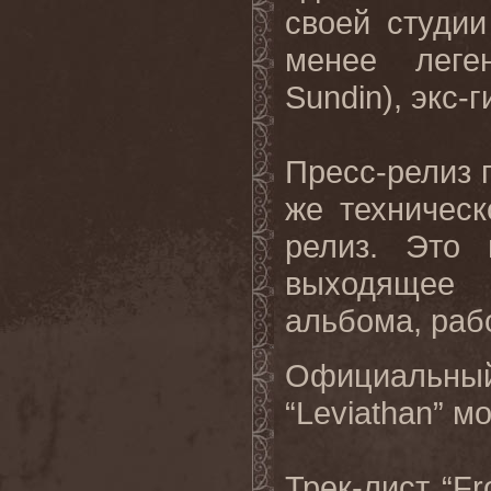
своей студии
менее леге
Sundin), экс
Пресс-релиз г
же техничес
релиз. Это 
выходящее 
альбома, раб
Официальны
“Leviathan” 
Трек-лист “Fr