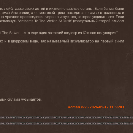
и его лейбл даже своих детей и жизненно важные органы. Если бы мы были
 ямах Австралии, а ее мозговой трест находится в самых отдаленных и
но мрачное произведение черного искусства, которое увдивит всех. Если
еплюнуть ‘Anthems To The Welkin At Dusk’ (краеугольный второй альбом
e Of The Sewer’ – это еще один зверский шедевр из Южного полушария".
тах и в цифровом виде. Так называемый визуализатор на первый сингл
ными силами музыкантов.
Roman P-V - 2026-05-12 11:56:03