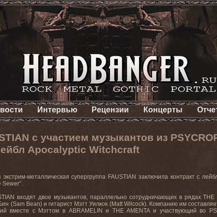
вости
Интервью
Рецензии
Концерты
Отче
STIAN с участием музыкантов из PSYCR
ейбл Apocalyptic Witchcraft
 экстрим-металлическая супергруппа FAUSTIAN заключила контракт с лейбло
e Sewer”.
STIAN входят двое музыкантов, параллельно сотрудничающих в рядах 
Бин (Sam Bean) и гитарист Мэтт Уилкок (Matt Wilcock). Компанию им состав
щий вместе с Мэттом в ABRAMELIN и THE AMENTA и участвующий во PS