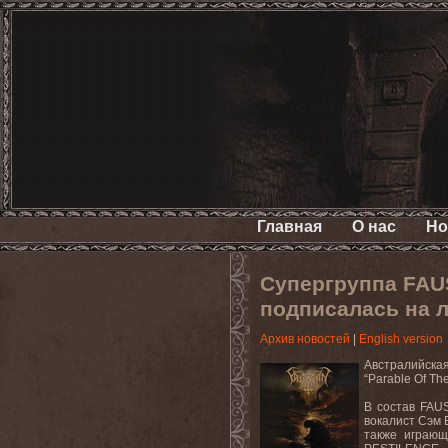
Главная
О нас
Но
Супергруппа FAU
подписалась на л
Архив новостей
|
English version
Австралийская
“Parable Of Th
В состав FAU
вокалист Сэм 
также играю