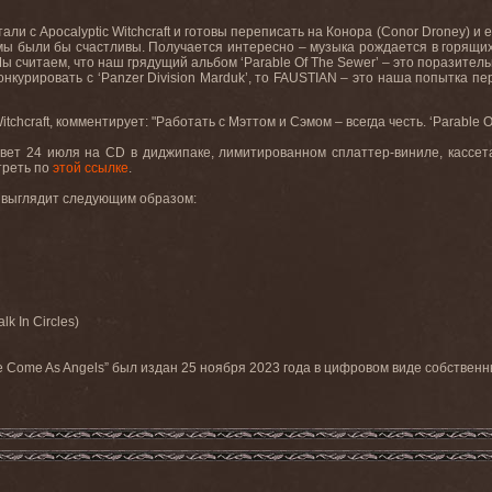
тали с Apocalyptic Witchcraft и готовы переписать на Конора (Conor Droney) 
мы были бы счастливы. Получается интересно – музыка рождается в горящих
ы считаем, что наш грядущий альбом ‘Parable Of The Sewer’ – это поразитель
рировать с ‘Panzer Division Marduk’, то FAUSTIAN – это наша попытка пер
Witchcraft, комментирует: "Работать с Мэттом и Сэмом – всегда честь. ‘Parabl
 свет 24 июля на CD в диджипаке, лимитированном сплаттер-виниле, кассе
треть по
этой ссылке
.
r” выглядит следующим образом:
k In Circles)
Come As Angels” был издан 25 ноября 2023 года в цифровом виде собствен