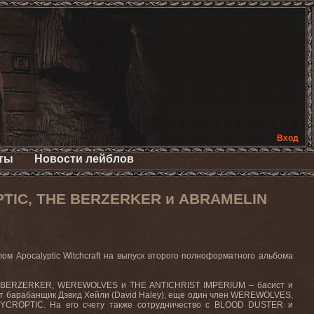
Вход
ты
Новости лейблов
OPTIC, THE BERZERKER и ABRAMELIN
м Apocalyptic Witchcraft на выпуск второго полноформатного альбома
THE BERZERKER, WEREWOLVES и THE ANTICHRIST IMPERIUM – басист и
ляет барабанщик Дэвид Хейли (David Haley), еще один член WEREWOLVES,
YCROPTIC. На его счету также сотрудничество с BLOOD DUSTER и