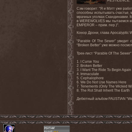
PESTILENCE.
Сэм говорит: “Я и Мэтт уже рабо
способны испытывать счастье, 
мрачных уголках Скандинавии. М
в WEREWOLVES мы пытаемся конку
EMPEROR – прим. пер.)".
Конор Дрони, глава Apocalyptic 
“Parable Of The Sewer” увидит
“Broken Better” уже можно посмо
Трек-лист “Parable Of The Sewe
1. I Curse You
2. Broken Better
3. I Want The Ride To Begin Again
4. Immaculate
5. Cephalophore
6. We Do Not Use Names Here
7. Tenements (Only The Wicked Wal
8. The Rot Shall Inherit The Earth
Дебютный альбом FAUSTIAN “We 