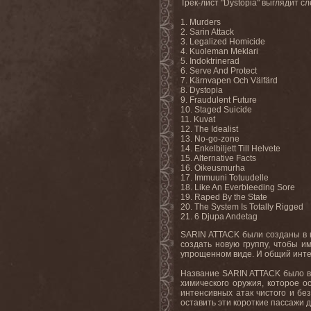
Трек-лист "Dystopia" выглядит 
1. Murders
2. Sarin Attack
3. Legalized Homicide
4. Kuoleman Meklari
5. Indoktrinerad
6. Serve And Protect
7. Kärnvapen Och Välfärd
8. Dystopia
9. Fraudulent Future
10. Staged Suicide
11. Kuvat
12. The Idealist
13. No-go-zone
14. Enkelbiljett Till Helvete
15. Alternative Facts
16. Oikeusmurha
17. Immuuni Totuudelle
18. Like An Everbleeding Sore
19. Raped By the State
20. The System Is Totally Rigged
21. 6 Djupa Andetag
SARIN ATTACK были созданы в 
создать новую группу, чтобы и
упрощенном виде. И общий интер
Название SARIN ATTACK было вы
химического оружия, которое о
интенсивных атак чистого и бе
оставить эти короткие пассажи 