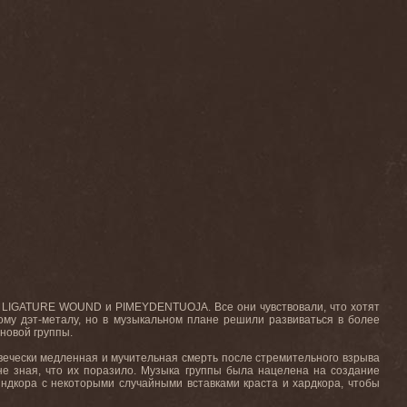
пп LIGATURE WOUND и PIMEYDENTUOJA. Все они чувствовали, что хотят
ному дэт-металу, но в музыкальном плане решили развиваться в более
новой группы.
овечески медленная и мучительная смерть после стремительного взрыва
 не зная, что их поразило. Музыка группы была нацелена на создание
айндкора с некоторыми случайными вставками краста и хардкора, чтобы