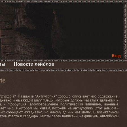
Вход
ты
Новости лейблов
te
ystopia". Название "Антиутопия" хорошо описывает его содержание.
невно и на каждом шагу. "Вещи, которые должны казаться далекими и
з. - "Коррупция, злоупотребление политическим влиянием, военные
лает мир, в котором мы живем, похожим на антиутопию. Этот альбом -
рых сообщают ежедневно, но никому до них нет дела". В музыкальном
етом краста и хардкора. Тексты песен написаны на финском, английском