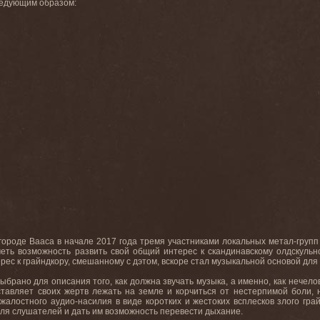
следующим образом:
городе Вааса в начале 2017 года тремя участниками локальных метал-гру
меть возможность развить свой общий интерес к скандинавскому олдскуль
ес к грайндкору, смешанному с дэтом, вскоре стал музыкальной основой для 
брано для описания того, как должна звучать музыка, а именно, как нечел
ставляет своих жертв лежать на земле и корчиться от нестерпимой боли,
зжалостного аудио-насилия в виде коротких и жестоких всплесков злого гр
для слушателей и дать им возможность перевести дыхание.