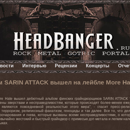
вости
Интервью
Рецензии
Концерты
Отче
 SARIN ATTACK вышел на лейбле More Ha
re Hate вышел дебютный альбом финских грайндкорщиков SARIN ATTACK "D
ены зверствам и несправедливостям, которые происходят более-менее ежед
 являются повседневной реальностью этого мира", - гласит пресс-рели
 терроризм, религиозный фанатизм, геноциды и так далее. Все то, что де
зочарования и гнева, которые вызваны всеми несправедливостями, о кото
звычайно жестокий и быстрый грайндкор с примесью дэт-метала и легким нал
ыках.