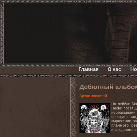
Главная
О нас
Но
Дебютный альбом
Архив новостей
На лейбле Mo
Песни посвящ
нереальными,
преступления,
выражение ра
плане это чре
и шведском яз