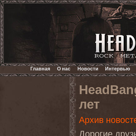
Главная
О нас
Новости
Интервью
HeadBang
лет
Архив новост
Дорогие друз