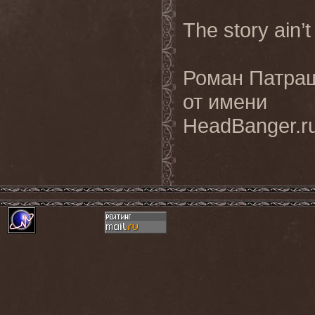
The story ain’
Роман Патра
от имени
HeadBanger.r