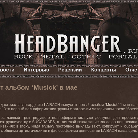
вости
Интервью
Рецензии
Концерты
Отче
 альбом ‘Musick’ в мае
дастриал-авангардисты LAIBACH выпустят новый альбом “Musick” 1 мая на л
. Это первый полноформатник группы с авторским материалом после “Spectre
 заглавный трек грядущего полноформатника уже доступен для просмо
 сотрудничеству с SUGABABES, а гостевой вокал записала афро-поп-певица
иваниях в эпоху, когда музыку постоянно выкладывают, копируют и обраб
ии с общими артистическими и философскими ценностями LAIBACH наша цель 