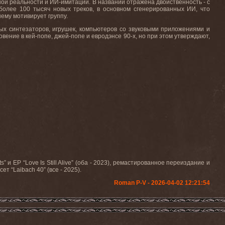
ной реальности и ИИ-имитации. В названии отражена двойственность - c
 более 100 тысяч новых треков, в основном сгенерированных ИИ, что
нему мотивирует группу.
ых синтезаторов, игрушек, компьютеров со звуковыми приложениями и
вение в кей-попе, джей-попе и евродэнсе 90-х, но при этом утверждают,
” и EP “Love Is Still Alive” (оба - 2023), ремастированное переиздание и
ет “Laibach 40” (все - 2025).
Roman P-V - 2026-04-02 12:21:54