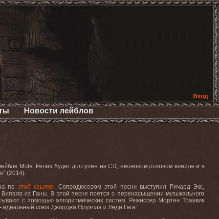
Вход
ты
Новости лейблов
ейбле Mute. Релиз будет доступен на CD, неоновом розовом виниле и в
” (2014).
тра по
этой ссылке
. Сопродюсером этой песни выступил Ричард Экс,
 Вияала из Ганы. В этой песне поется о перенасыщении музыкального
атывают с помощью алгоритмических систем. Режиссер Мортен Траавик
- идеальный союз Джорджа Оруэлла и Леди Гага”.