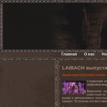
Главная
О нас
Но
LAIBACH выпустят
Архив новостей
|
English version
Словенские ин
цифровом виде
Видеоклип на
известный по
рынка и импульсивных прослуш
говорит: “В полном соответств