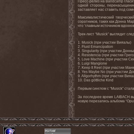
Пресс-релиз на Bandcamp гласит
одной стороны, перенасыщение
заставляет нас ставить под сомн
Максималистический творческий
соратников, таких как Донна Ма
что ‘главным источником вдохно
Трек-лист “Musick” выглядит сл
1. Musick (при участии Вияалы)
2. Fluid Emancipation
3. Singularity (при участии Дон
4. Resistencia (при участии Гре
5. Love Machine (при участии С
6. Luigi Mangione
7. Keep It Reel (при участии Ма
8. Yes Maybe No (при участии 
9. Allgorhythm (при участии Вияа
10. Das göttliche Kind
Первым синглом с “Musick” стала
За последнее время LAIBACH выпус
новую перезапись альбома “Opus D