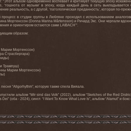
: “Этот альбом одновременно воспевает и критикует текущую эпоху искажен
, ‘тошнота от музыки’ в эпоху, когда каждый день в сеть выкладывается
ение реальность, а с другой, ‘патологическая преданность’, которая по-преж
 процесс в студии группы в Любляне проходил с использованием аналогов
рина Мортенссон (Donna Marina Mårtensson) и Ричард Экс. Они черпали вдохно
вения и ориентиром остаются сами LAIBACH’”.
едующим образом:
ны Марии Мортенссон)
гора Страсбергара)
ениды)
нки Трампуш)
Донны Марии Мортенссон)
лы)
 песня “Allgorhythm”, которую также спела Вияала.
тили альбом “Wir sind das Volk” (2022), альбом “Sketches of the Red Districts
ei” (оба - 2024), сингл “I Want To Know What Love Is”, альбом “Alamut” и бокс-с