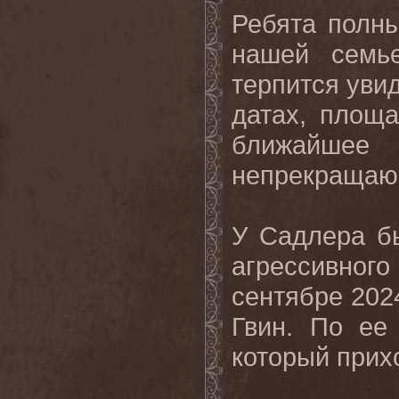
Ребята полн
нашей семь
терпится уви
датах, площ
ближайше
непрекращаю
У Садлера б
агрессивно
сентябре 202
Гвин. По ее
который прихо