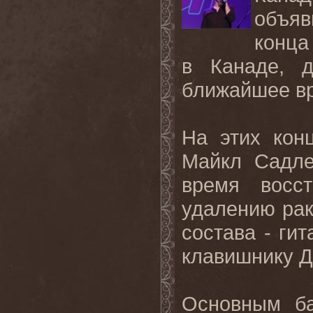
объяв
конца
в Канаде, 
ближайшее в
На этих кон
Майкл Садлер
время восс
удалению рак
состава - гит
клавишнику Д
Основным б