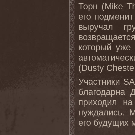
Торн (Mike T
его подменит
выручал гр
возвращаетс
который уже 
автоматичес
(Dusty Chester
Участники SA
благодарна Д
приходил на
нуждались. 
его будущих 