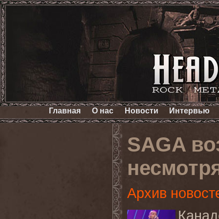
Главная
О нас
Новости
Интервью
SAGA во
несмотр
Архив новост
Канад