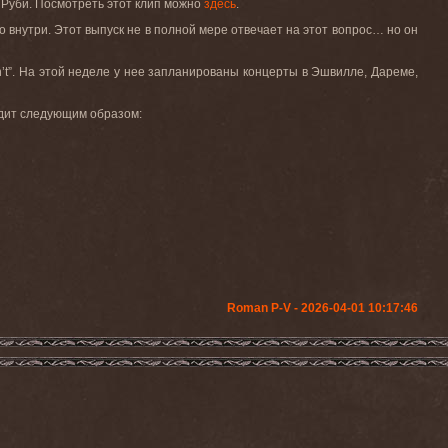
ис Руби. Посмотреть этот клип можно
здесь
.
о внутри. Этот выпуск не в полной мере отвечает на этот вопрос… но он
n’t”. На этой неделе у нее запланированы концерты в Эшвилле, Дареме,
лядит следующим образом:
Roman P-V - 2026-04-01 10:17:46