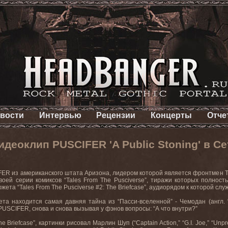
вости
Интервью
Рецензии
Концерты
Отче
еоклип PUSCIFER 'A Public Stoning' в Се
ER из американского штата Аризона, лидером которой является фронтмен 
воей серии комиксов “Tales From The Pusciverse”, тиражи которых полно
ета “Tales From The Pusciverse #2: The Briefcase”, аудиорядом к которой служи
та находится самая давняя тайна из “Пасси-вселенной” - Чемодан (англ. “
USCIFER, снова и снова вызывая у фэнов вопросы: “А что внутри?”
 Briefcase”, картинки рисовал Марлин Шуп (“Captain Action,” “G.I. Joe,” “Unpr