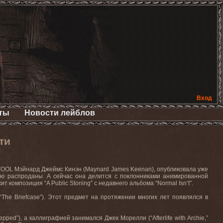
Вход
ты
Новости лейблов
ти
TOOL Мэйнард Джеймс Кинэн (Maynard James Keenan), опубликовала уже
стью распроданы. А сейчас она делится с поклонниками анимированной
т композиция “A Public Stoning” с недавнего альбома “Normal Isn’t”.
The Briefcase”). Этот предмет на протяжении многих лет появлялся в
epped”), а каллиграфией занимался Джек Морелли (“Afterlife with Archie,”