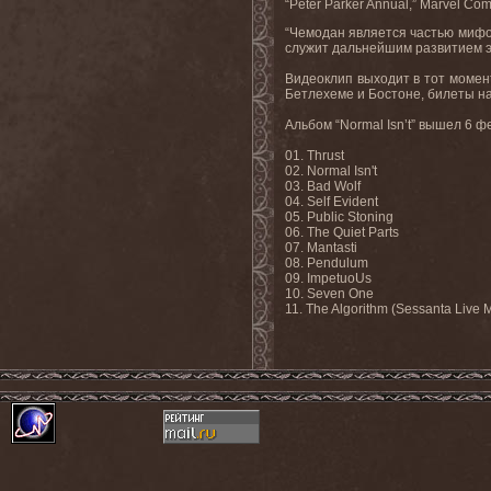
“Peter Parker Annual,” Marvel C
“Чемодан является частью мифол
служит дальнейшим развитием э
Видеоклип выходит в тот момент
Бетлехеме и Бостоне, билеты н
Альбом “Normal Isn’t” вышел 6 ф
01. Thrust
02. Normal Isn't
03. Bad Wolf
04. Self Evident
05. Public Stoning
06. The Quiet Parts
07. Mantasti
08. Pendulum
09. ImpetuoUs
10. Seven One
11. The Algorithm (Sessanta Live M