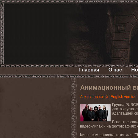
Главная
О нас
Но
Анимационный вид
Архив новостей
|
English version
Группа PUSCIF
два выпуска с
адаптацией сюж
В центре сюже
видеоклипах и на фотографиях P
Кинэн сам написал текст для “The