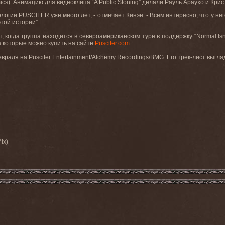
omics). Анимацию для видеоклипа “A Public Stoning” делали Рауль Араухо и Кр
огии PUSCIFER уже много лет, - отмечает Кинэн. - Всем интересно, что у нег
той истории”.
, когда группа находится в североамериканском туре в поддержку “Normal Is
а которые можно купить на сайте
Puscifer.com
.
евраля на Puscifer Entertainment/Alchemy Recordings/BMG. Его трек-лист выг
ix)