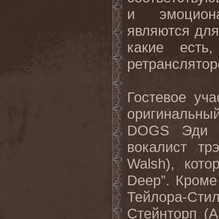
и эмоциона
являются для
какие есть
ретрансляторо
Гостевое уча
оригинальны
DOGS Эди Б
вокалист т
Walsh), кот
Deep”. Кроме
Тейлора-Ст
Стейнторп (A