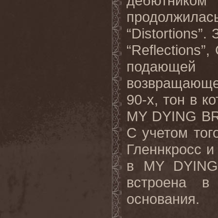
дебютнико
продолжилас
“Distortions”
“Reflection
подающей
возвращающе
90-х, тон в к
MY DYING BR
С учетом то
Гленнкросс и
в MY DYING
встроена в
основания.