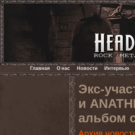
Главная
О нас
Новости
Интервью
Экс-уча
и ANATH
альбом 
Архив новост