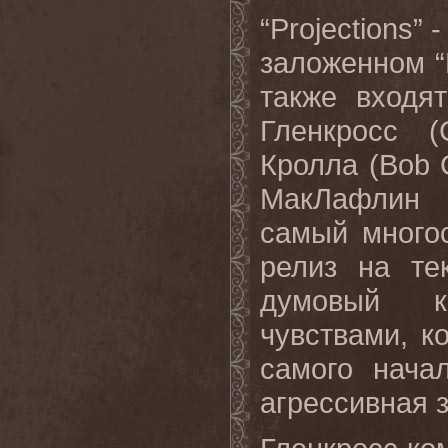
“Projections”
заложенном “D
также входя
Гленкросс (
Кролла (Bob C
МакЛафлин (
самый много
релиз на те
думовый к
чувствами, к
самого начал
агрессивная 