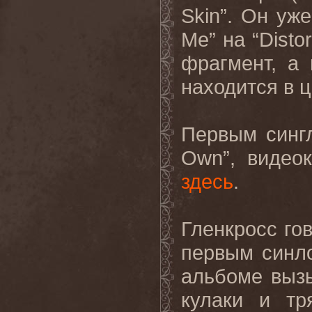
Skin”. Он уж
Me” на “Disto
фрагмент, а
находится в 
Первым сингло
Own”, видео
здесь
.
Гленкросс гов
первым синло
альбоме выз
кулаки и тря