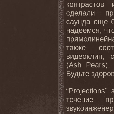
контрастов
сделали пр
саунда еще б
надеемся, чт
прямолинейн
также соот
видеоклип,
(Ash Pears)
Будьте здоров
“Projections
течение п
звукоинжене