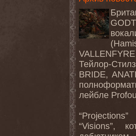
Брит
GODT
вокал
(Hami
VALLENFYRE
Тейлор-Стилз
BRIDE, ANAT
полноформатн
лейбле Profou
“Projection
“Visions”, 