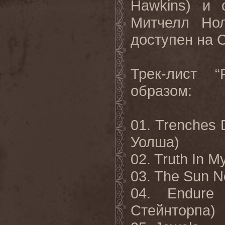
Hawkins) и 
Митчелл Нол
доступен на 
Трек-лист “
образом:
01. Trenches
Уолша)
02. Truth In 
03. The Sun N
04. Endure
Стейнторпа)