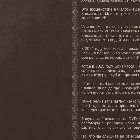
слове в буклете релиза. - С тех 
Это воздействие началось еще 
Бонамасса. - Мой отец, который
способностей".
"А много-много лет спустя семь
Сама мысль об этом напугала м
Бонамасса не стал пытаться пр
надеяться - это подойти к его д
В 2024 году Бонамасса приехал
Реакция на нее была моменталь
моя репутация, но каков отклик!
Когда в 2025 году Бонамасса и
собирались подвести их, - гово
их атмосферу - глубоко прочувс
14 песен, выбранных для включ
"Bullfrog Blues" до пробирающей д
исполняется с огоньком и с мак
Также релиз запечатлел несколь
1930 года, которая принадлеж
последующие поколения гитарист
Бонусы, добавленные на DVD и 
разговоры с Брайаном Мэем (Bria
картину того, что эти впечатле
"То, что вы слышите на этих з