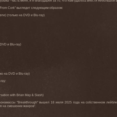
музыка - часть меня, и я благодарен за то, что нам удалось внести небольшой
ive From Cork" выглядит следующим образом:
cene) (только на DVD и Blu-ray)
 DVD и Blu-ray)
ько на DVD и Blu-ray)
ray:
rsation with Brian May & Slash)
намассы "Breakthrough" вышел 18 июля 2025 года на собственном лейбле 
я на смешении жанров”.