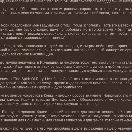
пор, как я впервые услышал 'Irish Tour '74', меня захватили неподдельный нак
в детстве. "Я помню, как в совсем раннем возрасте этот голос и уникал
 познакомил меня со многими великими гитаристами своей эпохи, настоятельн
я Рори предложила мне задуматься о том, чтобы исполнить часть его материа
еня. Да, мне было страшно даже попробовать, но в то же время я был так 
идумать новый подход к материалу, а сконцентрировался на том, чтобы под
искографии со смирением и почтением".
 в Корк, чтобы анонсировать трибьют-концерт, и сыграл небольшую “пристре
ной и очень эмоциональной, так что один запланированный концерт вскоре п
" - делится своими мыслями Джо.
 его группа вернулись в Ирландию, атмосфера вокруг его выступлений стал
рит Джо. - Аудитория в эти три вечера была буйной и шумной, и любимый сын
твованную, энергетически заряженную и выдающую глубокую связь между арти
ения в "The Spirit Of Rory Live From Cork", охватывают множество сторон 
о дрожи "A Million Miles Away". Другие выделяющиеся номера - "Tattoo'd Lady", "
симальным уважением к форме и духу оригиналов.
ко моментов концертов в Корке, имеющих особое значение. Например, это испо
ала самому Рори, и которую Джо одолжил у Общественного музея Корка.
ов, присутствие которого до сих пор ощущается в городе.
Blu-ray, предлагают более широкий контекст для запечатленного события. 
n May) и Слэшем (Slash), "Rory's Acoustic Guitar" и "Ballycotton - A Mill
ния значили для Бонамассы, для семьи Галлахера и для фэнов, которые каждый
аписях - это лучшее, на что мы способны в деле выражения нашего уважения