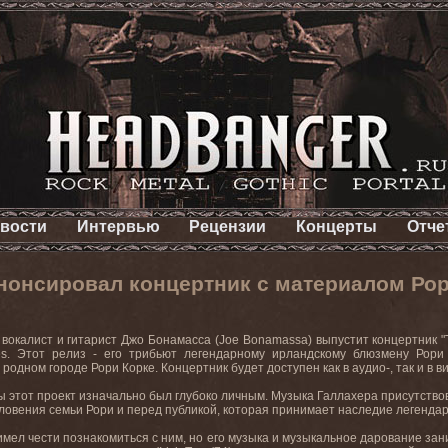
вости
Интервью
Рецензии
Концерты
Отче
нонсировал концертник с материалом Рор
вокалист и гитарист Джо Бонамасса (Joe Bonamassa) выпустит концертник "Th
es. Этот релиз - его трибьют легендарному ирландскому блюзмену Рор
 родном городе Рори Корке. Концертник будет доступен как в аудио-, так и в 
 этот проект изначально был глубоко личным. Музыка Галлахера присутствовал
словения семьи Рори и перед публикой, которая принимает наследие легендарн
 имел чести познакомиться с ним, но его музыка и музыкальное дарование за