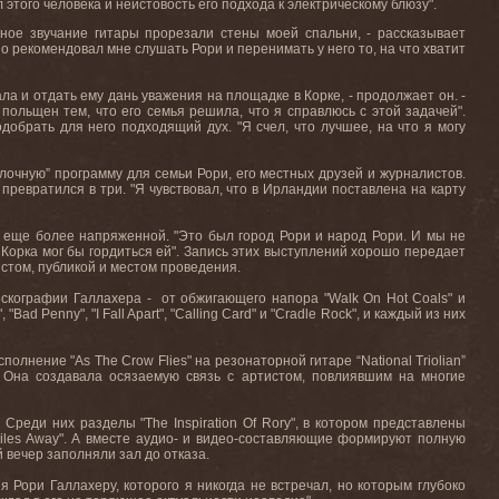
ал этого человека и неистовость его подхода к электрическому блюзу".
ьное звучание гитары прорезали стены моей спальни, - рассказывает
о рекомендовал мне слушать Рори и перенимать у него то, на что хватит
ла и отдать ему дань уважения на площадке в Корке, - продолжает он. -
польщен тем, что его семья решила, что я справлюсь с этой задачей".
обрать для него подходящий дух. "Я счел, что лучшее, на что я могу
лочную” программу для семьи Рори, его местных друзей и журналистов.
ревратился в три. "Я чувствовал, что в Ирландии поставлена на карту
а еще более напряженной. "Это был город Рори и народ Рори. И мы не
 Корка мог бы гордиться ей". Запись этих выступлений хорошо передает
стом, публикой и местом проведения.
дискографии Галлахера - от обжигающего напора "Walk On Hot Coals" и
Bad Penny", "I Fall Apart", "Calling Card" и "Cradle Rock", и каждый из них
лнение "As The Crow Flies" на резонаторной гитаре “National Triolian”
 Она создавала осязаемую связь с артистом, повлиявшим на многие
Среди них разделы "The Inspiration Of Rory", в котором представлены
ion Miles Away". А вместе аудио- и видео-составляющие формируют полную
 вечер заполняли зал до отказа.
 Рори Галлахеру, которого я никогда не встречал, но которым глубоко