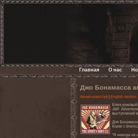
Главная
О нас
Но
Джо Бонамасса а
Архив новостей
|
English version
Блюз-роковый 
J&R Adventur
выступлений в
Для Бонамассы
Корке с благо
"Я никогда не