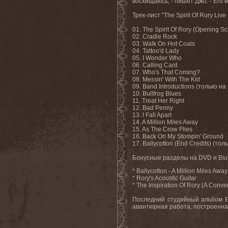
восхищаюсь, - пишет Джо. - Его 
Трек-лист "The Spirit Of Rory L
01. The Spirit Of Rory (Opening S
02. Cradle Rock
03. Walk On Hot Coals
04. Tattoo'd Lady
05. I Wonder Who
06. Calling Card
07. Who's That Coming?
08. Messin' With The Kid
09. Band Introductions (только на
10. Bullfrog Blues
11. Treat Her Right
12. Bad Penny
13. I Fall Apart
14. A Million Miles Away
15. As The Crow Flies
16. Back On My Stompin' Ground
17. Ballycotton (End Credits) (тол
Бонусные разделы на DVD и Blu-
* Ballycotton - A Million Miles Away
* Rory's Acoustic Guitar
* The Inspiration Of Rory (A Conve
Последний студийный альбом Бо
авантюрная работа, построенна