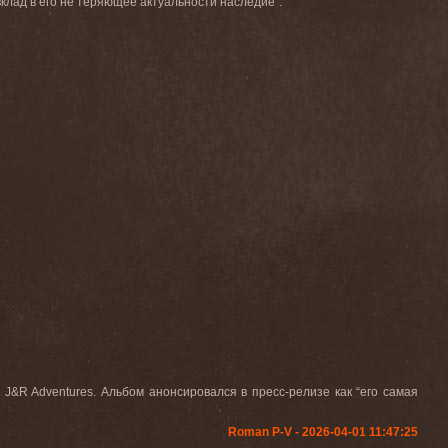
 вклад в его не теряющее актуальности наследие".
J&R Adventures. Альбом анонсировался в пресс-релизе как “его самая
Roman P-V - 2026-04-01 11:47:25