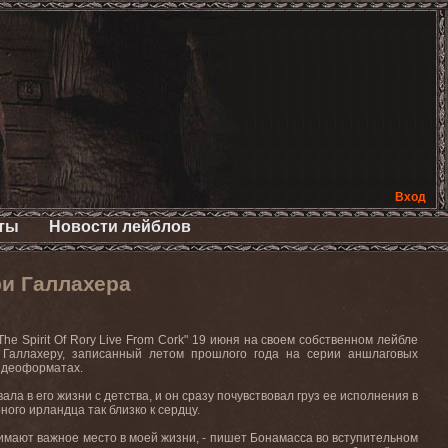
Вход
ты
Новости лейблов
и Галлахера
e Spirit Of Rory Live From Cork" 19 июня на своем собственном лейбле
и Галлахеру, записанный летом прошлого года на серии аншлаговых
видеоформатах.
а в его жизни с детства, и он сразу почувствовал груз ее исполнения в
ого ирландца так близко к сердцу.
нимают важное место в моей жизни, - пишет Бонамасса во вступительном