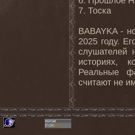
6. Прошлое Н
7. Тоска
BABAYKA - но
2025 году. Е
слушателей 
историях, к
Реальные ф
считают не и