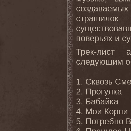
создаваемых 
страшилок
существова
поверьях и с
Трек-лист 
следующим о
1. Сквозь См
2. Прогулка
3. Бабайка
4. Мои Корни
5. Потребно 