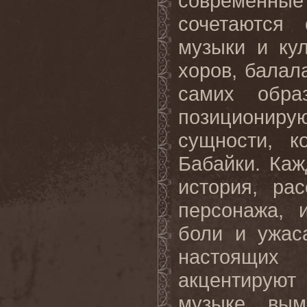
современные
сочетаются
музыки и ку
хоров, балал
самих обра
позициониру
сущности, к
Бабайки. Каж
история, ра
персонажа, 
боли и ужас
настоящих
акцентирую
музыке, вы