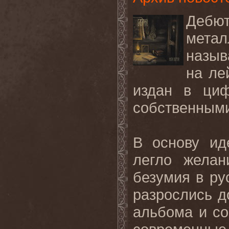
Дебю
метал
назыв
на ле
издан в циф
собственными
В основу ид
легло желан
безумия в ру
разрослись д
альбома и со