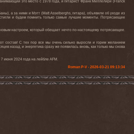
занимающий это место с 1978 года, и гитарист Франк Миллелири (
Franck
баны), а за ними и Мэтт (
Matt
Asselberghs
, гитара), объявили об уходе из
остигли и будем помнить только самые лучшие моменты. Потрясающее
с новым настроем, который обещает нечто по-настоящему потрясающее.
тот состав! С тех пор все мы очень сильно выросли и горим желанием
яцев назад, и энергетика сразу же появилась вновь, как только мы снова
7 июня 2024 года на лейбле AFM.
Roman P-V - 2026-03-21 09:13:34