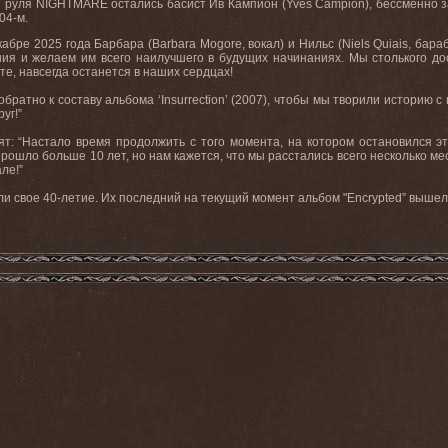
У руля
NIGHTMARE
остались басист Ив Кампион (
Yves
Campion
), бессменно 
04-м.
кабре 2025 года Барбара (
Barbara
Mogore
, вокал) и Нильс (
Niels
Quiais
, бара
я и желаем им всего наилучшего в будущих начинаниях. Мы столького д
те, навсегда останется в наших сердцах!
обратно к составу альбома ‘
Insurrection
’ (2007), чтобы мы творили историю 
уг!”
т: “Настало время продолжить с того момента, на котором остановился э
ошло больше 10 лет, но нам кажется, что мы расстались всего несколько мес
ле!”
 свое 40-летие. Их последний на текущий момент альбом "Encrypted” вышел 