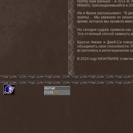
группу
еще
раньше
–
в
2011-
м
.
Milleliri
), присоединившийся в 20
Ив и Франк рассказывают: “В де
группы… Мы уважаем их решени
время, которое мы провели вмес
Но сегодня судьба привела нас 
Это отличный способ замкнуть кр
Братья Аморе и Джей-Си говоря
объединить свои способности. Пр
встретились в репетиционном за
В
2024
году NIGHTMARE отметили