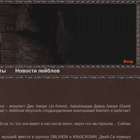
Вход
ты
Новости лейблов
ков – вокалист Джо Аморе (
Jo Amore
), барабанщик Давид Аморе (
David
акт с лейблом
Verycords
(подразделение корпорации
Warner
) и работает
ds
за то, что они верят в нас после всего, через что мы прошли… Сейчас
я
музыкой
вместе
в
группах
OBLIVION
и
KINGCROWN.
Джей
-
Си
покинул