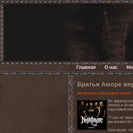
Главная
О нас
Но
Братья Аморе ве
Архив новостей
|
English version
Во французск
Amore
) и гит
над новым аль
“У нас не хва
мы
воскресли
”
Напомним
,
чт