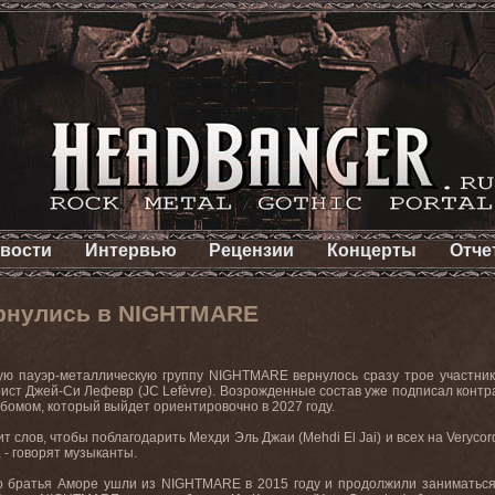
вости
Интервью
Рецензии
Концерты
Отче
рнулись в NIGHTMARE
ую пауэр-металлическую группу
NIGHTMARE
вернулось сразу трое участни
арист Джей-Си Лефевр (
JC Lefèvre
). Возрожденные состав уже подписал контр
бомом, который выйдет ориентировочно в 2027 году.
тит слов, чтобы поблагодарить Мехди Эль Джаи (
Mehdi
El
Jai
) и всех на
Verycor
, -
говорят
музыканты
.
о
братья
Аморе
ушли
из
NIGHTMARE
в
2015
году
и
продолжили
заниматьс