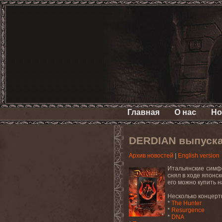
Главная
О нас
Но
DERDIAN выпуск
Архив новостей
|
English version
Итальянские симфо
снял в ходе японс
его можно купить 
Несколько концерт
*
The Hunter
*
Resurgence
*
DNA