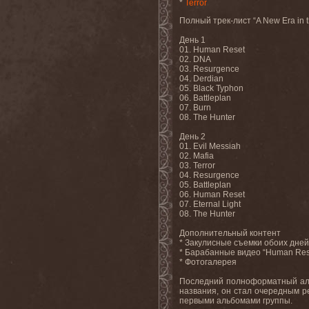
*
Terror
Полный трек-лист “A New Era in
День 1
01. Human Reset
02. DNA
03. Resurgence
04. Derdian
05. Black Typhon
06. Battleplan
07. Burn
08. The Hunter
День 2
01. Evil Messiah
02. Mafia
03. Terror
04. Resurgence
05. Battleplan
06. Human Reset
07. Eternal Light
08. The Hunter
Дополнительный контент
* Закулисные съемки обоих дней
* Барабанные видео “Human Reset
* Фотогалерея
Последний полноформатный альб
названия, он стал очередным р
первыми альбомами группы.