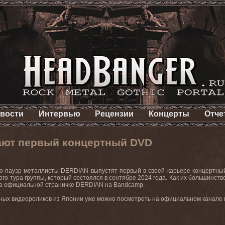
вости
Интервью
Рецензии
Концерты
Отче
ают первый концертный DVD
-пауэр-металлисты DERDIAN выпустят первый в своей карьере концертный 
кого тура группы, который состоялся в сентябре 2024 года. Как их большинс
на официальной страничке DERDIAN на Bandcamp.
ных видеороликов из Японии уже можно посмотреть на официальном канале г