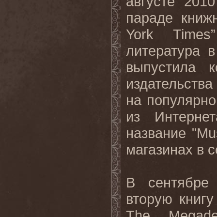
августе 201
параде книж
York Times
литература 
выпустила к
издательства
на популярной
из Интернет
название "Mus
магазинах в с
В сентябре
вторую книгу 
The Megadet