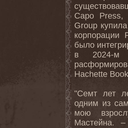
существовав
Capo Press,
Group купила
корпорации 
было интегри
в 2024-м
расформиро
Hachette Book
"Семт лет л
одним из са
мою взросл
Мастейна. –