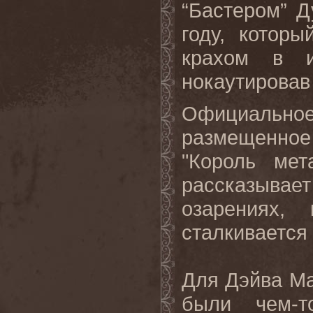
“Бастером” 
году, котор
крахом в и
нокаутировав 
Официальное
размещенно
"Король ме
рассказывае
озарениях, 
сталкивается
Для Дэйва Ма
были чем-т