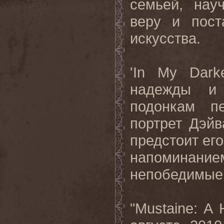
семьей, нау
веру и пост
искусства.
'In My Dark
надежды и 
подонкам п
портрет Дэй
предстоит его
напоминани
непобедимые 
"Mustaine: A