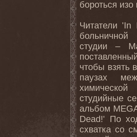
бороться изо 
Читатели 'In
больничной 
студии – Ма
поставленный
чтобы взять в
паузах ме
химической 
студийные се
альбом MEGA
Dead!' По хо
схватка со с