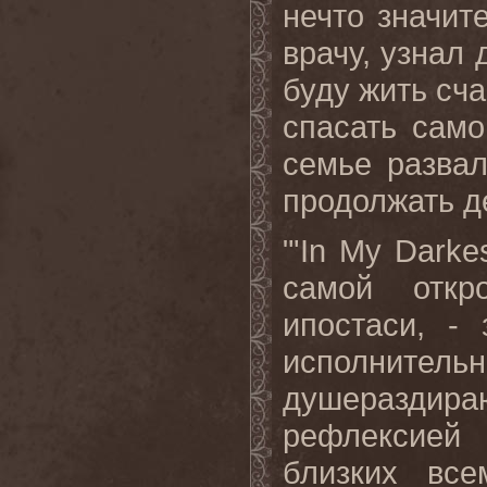
нечто значит
врачу, узнал 
буду жить сча
спасать само
семье развал
продолжать д
"'
In
My
Darke
самой откр
ипостаси, -
исполнител
душераздир
рефлексией 
близких вс