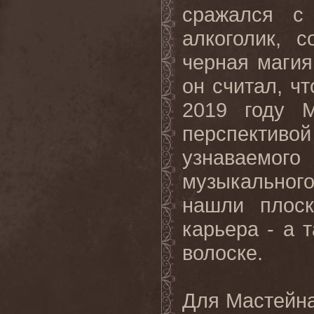
сражался с
алкоголик, 
черная магия
он считал, ч
2019 году М
перспекти
узнаваемо
музыкальног
нашли плоск
карьера - а 
волоске.
Для Мастейна