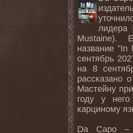
издател
уточнил
лидера
Mustaine).
название "
In
сентябрь 202
на 8 сентяб
рассказано о
Мастейну при
году у него
карциному яз
Da Capo – 