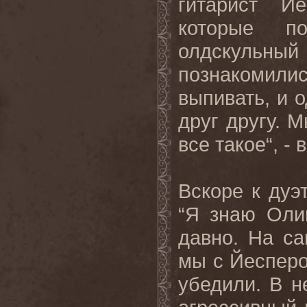
гитарист Й
которые п
олдскульны
познакомил
выпивать, и 
друг другу. 
все такое“, -
Вскоре к дуэ
“Я знаю Оли
давно
.
На са
мы с Йесперо
убедили. В н