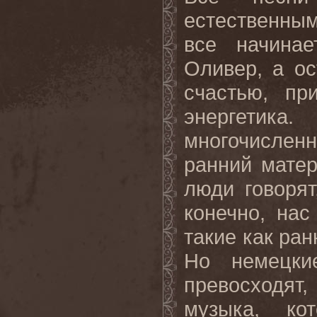
естественны
все начина
Оливер, а ос
счастью, пр
энергетик
многочисле
ранний матер
люди говорят
конечно, нас
такие как ра
Но немецки
превосходят
музыка, к