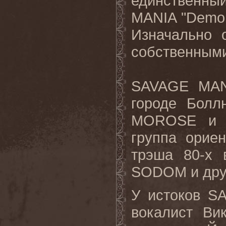
единственны
MANIA
"
Demo
Изначально 
собственными
SAVAGE
MAN
городе Болл
MOROSE
группа орие
трэша 80-х
SODOM
и др
У истоков
S
вокалист Ви