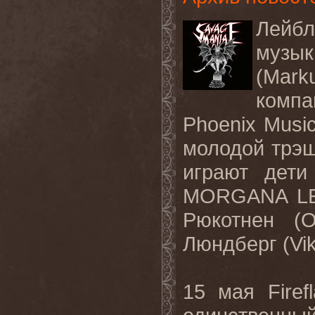
Лейбл
музык
(Mark
комп
Phoenix Musi
молодой трэ
играют дети
MORGANA
L
Рюкотнен (
O
Люндберг (
Vi
15 мая
Firef