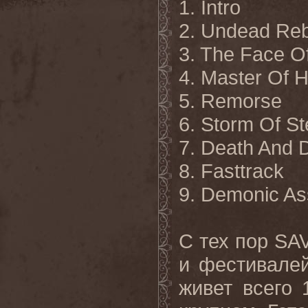
1. Intro
2. Undead Reb
3. The Face O
4. Master Of H
5. Remorse
6. Storm Of St
7. Death And 
8. Fasttrack
9. Demonic
As
С тех пор
SA
и фестивалей
живет всего 