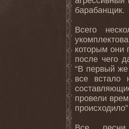
агрессивный 
барабанщик.
Всего неск
укомплекто
которым они 
после чего д
“В первый же
все встало 
составляющие
провели врем
происходило
”
Все
песни