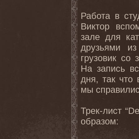
Работа
в
сту
Виктор вспо
зале для ка
друзьями и
грузовик со
На запись в
дня, так что
мы справилис
Трек-лист
“De
образом
: