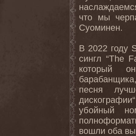
наслаждаемся
что мы черп
Суоминен.
В
2022
году
сингл
“The F
который о
барабанщика
песня лучш
дискографии
убойный но
полноформат
вошли оба вы