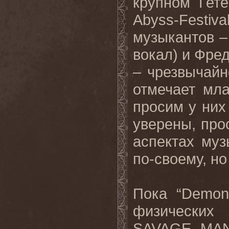
крупном Гете
Abyss
-
Festiva
музыкантов –
вокал) и Фре
– чрезвычайн
отмечает мл
просим у них
уверены, про
аспектах му
по-своему, н
Пока “
Demon
физических
SAVAGE
MAN