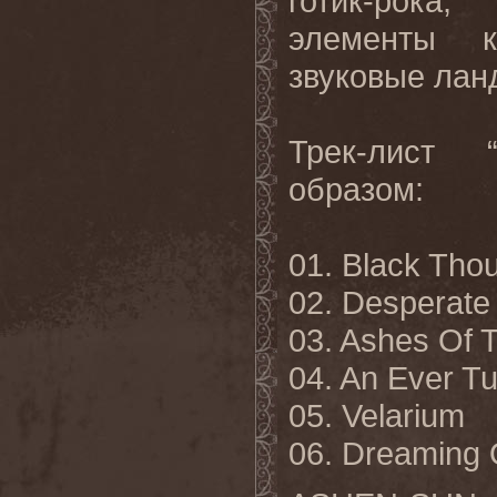
готик-рока
элементы к
звуковые ла
Трек-лист 
образом:
01. Black Tho
02. Desperate
03. Ashes Of 
04. An Ever T
05. Velarium
06. Dreaming