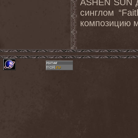
ASHEN SUN д
синглом “Fai
композицию 