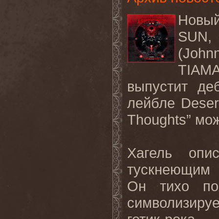
Новый
SUN, 
(Joh
TIA
выпустит де
лейбле Desert
Thoughts” мо
Хагель опи
тускнеющим 
Он тихо по
символизируе