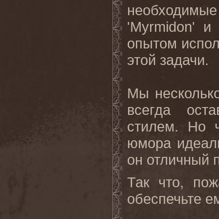
необходимые
'Myrmidon' и
опытом испол
этой задачи.
Мы нескольк
всегда ост
стилем. Но 
юмора идеал
он отличный 
Так что, по
обеспечьте е