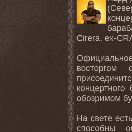
(Сев
конц
бара
Cirera, ex-CR
Официальное
восторгом
присоедин
концертного
обозримом б
На свете ест
способны о