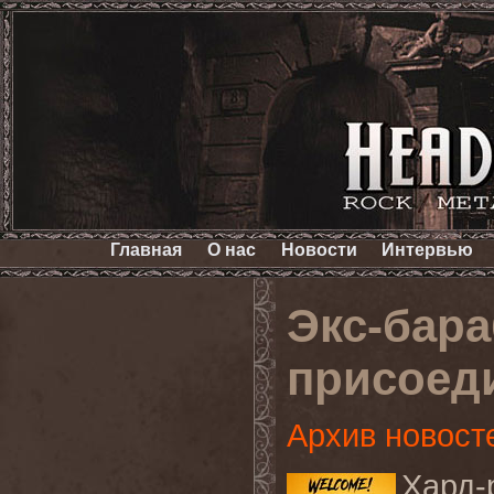
Главная
О нас
Новости
Интервью
Экс-бар
присоед
Архив новост
Хард