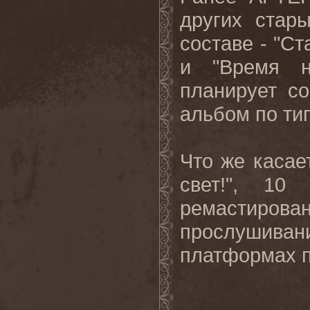
других стар
составе - "Ст
и "Время 
планирует со
альбом по тип
Что же касае
свет!", 10
ремастиров
прослушива
платформах 