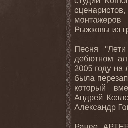
студии Komor
сценаристо
монтажеров
Рыжковы из г
Песня "Лети
дебютном ал
2005 году на
была перезап
который вм
Андрей Козло
Александр Го
Ранее АРТЕР