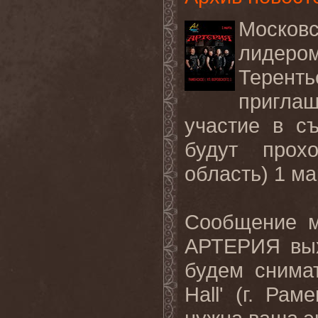
Москов
лидером
Терент
пригла
участие в с
будут прох
область) 1 ма
Сообщение м
АРТЕРИЯ вых
будем снимат
Hall' (г. Ра