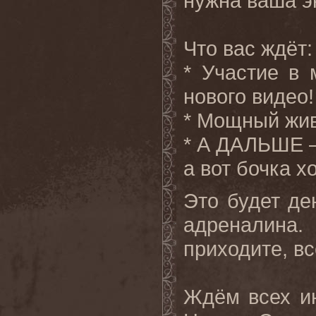
нужна ваша э
Что вас ждёт:
* Участие в
нового видео!
* Мощный жив
* А ДАЛЬШЕ 
а вот бочка х
Это будет де
адреналина
приходите, в
Ждём всех ин