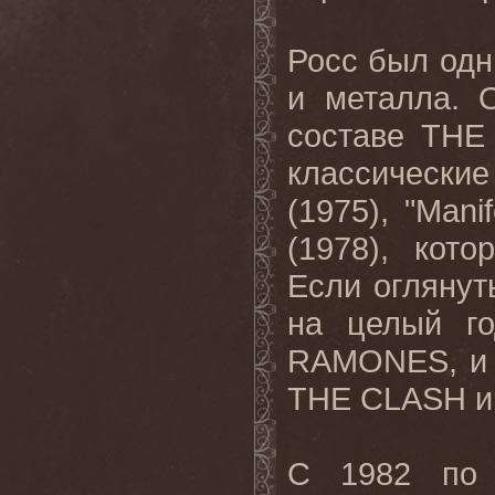
Росс был одн
и металла. 
составе
THE
классическ
(1975), "Mani
(1978),
кото
Если оглянуть
на целый г
RAMONES
, 
THE
CLASH
С 1982 по 