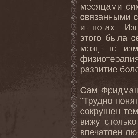
месяцами сим
связанными с 
и ногах. Из
этого была с
мозг, но из
физиотерапи
развитие боле
Сам Фридман,
"Трудно понят
сокрушен тем,
вижу стольк
впечатлен лю