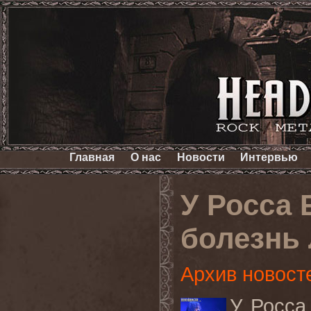
Главная
О нас
Новости
Интервью
У Росса 
болезнь 
Архив новост
У Росса