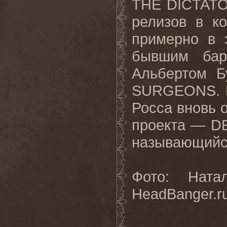
THE
DICTAT
релизов в к
примерно в 
бывшим ба
Альбертом Б
SURGEONS
.
Росса вновь 
проекта —
D
называющийс
Фото: Ната
HeadBanger.r