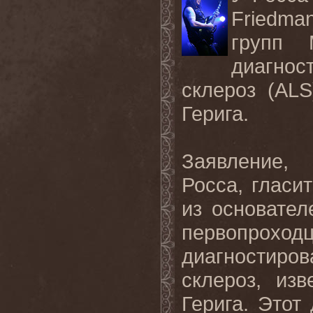
Friedma
групп
диагнос
склероз (
ALS
Герига.
Заявление, 
Росса, гласит
из основате
первопрох
диагностир
склероз, из
Герига. Этот