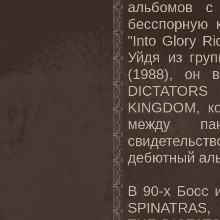
альбомов 
бесспорную к
"
Into
Glory
Ri
Уйдя из гру
(1988), он 
DICTATORS
KINGDOM
, к
между па
свидетельс
дебютный ал
В 90-х Босс 
SPINATRAS
,