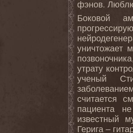
фэнов. Любл
Боковой ам
прогрес
нейродеген
уничтожает м
позвоночник
утрату конт
ученый Ст
заболевани
считается с
пациента н
известный м
Герига – гита