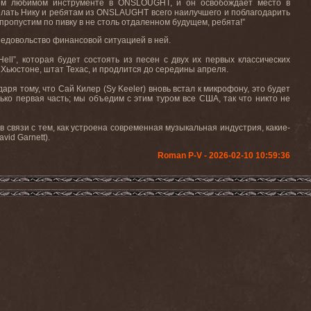
воем любимом инструменте в ONSLOUGHT, и он освобождает место в
лать Нику и ребятам из ONSLAUGHT всего наилучшего и поблагодарить
пропустим по пивку в не столь отдаленном будущем, ребята!”
едовольство финансовой ситуацией в ней.
l”, которая будет состоять из песен с двух их первых классических
 в Хьюстоне, штат Техас, и продлится до середины апреля.
аря тому, что Сай Килер (Sy Keeler) вновь встал к микрофону, это будет
лько первая часть; мы объедим с этим туром все США, так что никто не
 связи с тем, как устроена современная музыкальная индустрия, какие-
vid Garnett).
Roman P-V - 2026-02-10 10:59:36