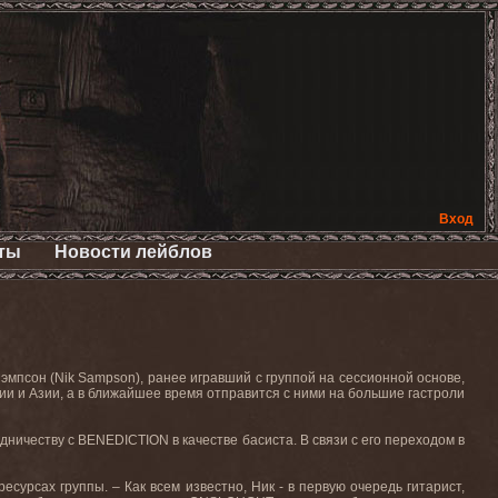
Вход
ты
Новости лейблов
псон (Nik Sampson), ранее игравший с группой на сессионной основе,
и и Азии, а в ближайшее время отправится с ними на большие гастроли
дничеству с BENEDICTION в качестве басиста. В связи с его переходом в
урсах группы. – Как всем известно, Ник - в первую очередь гитарист,