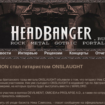
вости
Интервью
Рецензии
Концерты
Отче
ION стал гитаристом ONSLAUGHT
 британского трэш-метала ONSLAUGHT объявили о том, что гитарист Ник Сэм
янным участником. Ник уже съездил с ONSLAUGHT в недавний тур по Австрали
мерике, на которых группа будет выступать вместе с WARLORD.
по участию в группах DEVILMENT, OMICIDA и PROLAPSE A.D., а также по сотру
 пришлось завершить.
ть об уходе басиста Ника Сэмпсона, - гласит сообщение на официальных рес