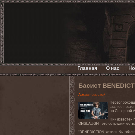
Главная
О нас
Но
Басист BENEDICT
Архив новостей
Первопроходцы
стал ее посто
по Северной А
Ник известен 
ONSLAUGHT это сотрудничество
“BENEDICTION хотели бы объяви