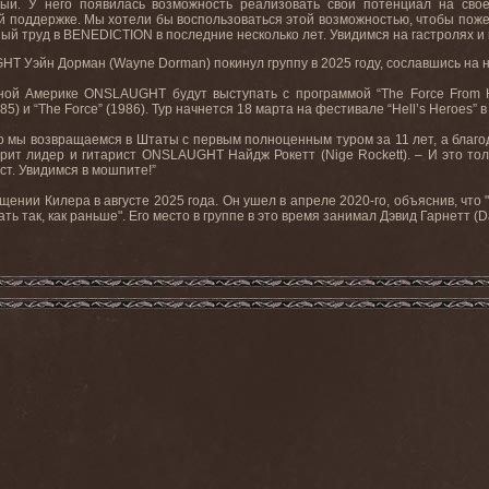
вый. У него появилась возможность реализовать свой потенциал на с
поддержке. Мы хотели бы воспользоваться этой возможностью, чтобы поже
ный труд в BENEDICTION в последние несколько лет. Увидимся на гастролях и 
 Уэйн Дорман (Wayne Dorman) покинул группу в 2025 году, сославшись на н
ой Америке ONSLAUGHT будут выступать с программой “The Force From Hel
985) и “The Force” (1986). Тур начнется 18 марта на фестивале “Hell’s Heroes”
то мы возвращаемся в Штаты с первым полноценным туром за 11 лет, а благод
орит лидер и гитарист ONSLAUGHT Найдж Рокетт (Nige Rockett). – И это то
ст. Увидимся в мошпите!”
ии Килера в августе 2025 года. Он ушел в апреле 2020-го, объяснив, что "в
ь так, как раньше". Его место в группе в это время занимал Дэвид Гарнетт (Da