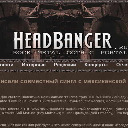
вости
Интервью
Рецензии
Концерты
Отче
исали совместный сингл с мексиканской
 Дня святого Валентина мексиканское женское трио THE WARNING объедини
нгле "Love To Be Loved". Сингл вышел на Lava/Republic Records, и официаль
река вместе с THE WARNING значатся знаменитый вокалист Тедди Суимс (Te
), а также Бой Мэтьюз (Boy Matthews) и Нил Орманди (Neil Ormandy). Это 
есни. Для нас как для рок-группы это нечто совершенно иное и шанс иссле