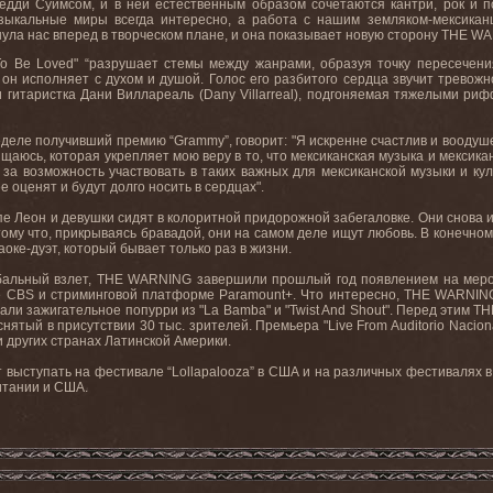
едди Суимсом, и в ней естественным образом сочетаются кантри, рок и по
зыкальные миры всегда интересно, а работа с нашим земляком-мексика
ула нас вперед в творческом плане, и она показывает новую сторону THE W
 To Be Loved" “разрушает стемы между жанрами, образуя точку пересечен
он исполняет с духом и душой. Голос его разбитого сердца звучит трево
 гитаристка Дани Виллареаль (Dany Villarreal), подгоняемая тяжелыми ри
еделе получивший премию “Grammy”, говорит: "Я искренне счастлив и воод
ищаюсь, которая укрепляет мою веру в то, что мексиканская музыка и мексика
н за возможность участвовать в таких важных для мексиканской музыки и ку
е оценят и будут долго носить в сердцах".
 Леон и девушки сидят в колоритной придорожной забегаловке. Они снова и сн
тому что, прикрываясь бравадой, они на самом деле ищут любовь. В конечном
оке-дуэт, который бывает только раз в жизни.
альный взлет, THE WARNING завершили прошлый год появлением на меропри
 CBS и стриминговой платформе Paramount+. Что интересно, THE WARNING в
дали зажигательное попурри из "La Bamba" и "Twist And Shout". Перед этим
, снятый в присутствии 30 тыс. зрителей. Премьера "Live From Auditorio Nac
и других странах Латинской Америки.
выступать на фестивале “Lollapalooza” в США и на различных фестивалях в 
ритании и США.