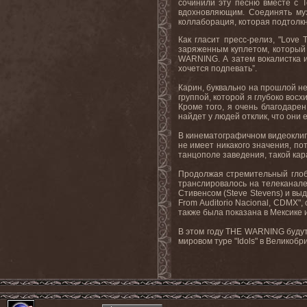
сочинили эту песню вместе с Т
вдохновляющим. Соединять му
коллаборация, которая подтолкн
Как гласит пресс-релиз, "Love
заряженным куплетом, который 
WARNING. А затем вокалистка и
хочется подпевать”.
Карин, буквально на прошлой н
группой, которой я глубоко восх
Кроме того, я очень благодаре
найдет у людей отклик, что они е
В кинематографичном видеоклипе
не имеет никакого значения, по
танцополе заведения, такой кара
Продолжая стремительный глоб
транслировалось на телеканале
Стивенсом (Steve Stevens) и вы
From Auditorio Nacional, CDMX"
также была показана в Мексике 
В этом году THE WARNING будут 
мировом туре "Idols" в Великоб