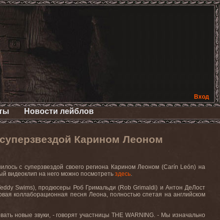
Вход
ты
Новости лейблов
 суперзвездой Карином Леоном
лось с суперзвездой своего региона Карином Леоном (Carín León) на
ный видеоклип на него можно посмотреть
здесь
.
ddy Swims), продюсеры Роб Гримальди (Rob Grimaldi) и Антон ДеЛост
первая коллаборационная песня Леона, полностью спетая на английском
довать новые звуки, - говорят участницы THE WARNING. - Мы изначально