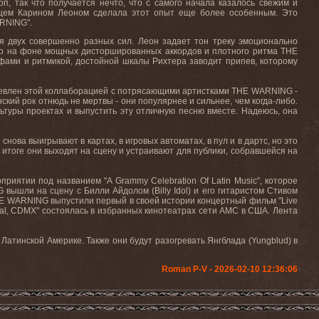
п, так что получается нечто, что с самого начала казалось свежим и
нцем Карином Леоном сделала этот опыт еще более особенным. Это
ARNING".
ия двух совершенно разных сил. Леон задает тон треку эмоционально
жно на фоне мощных дисторшированных аккордов и плотного ритма THE
ффами и ритмикой, достойной шкалы Рихтера заводит припев, которому
ушевлен этой коллаборацией с потрясающими артистками THE WARNING -
нский рок отнюдь не мертвы - они популярнее и сильнее, чем когда-либо.
льтуры проектах и выпустить эту отличную песню вместе. Надеюсь, она
ова выигрывают в картах, в игровых автоматах, в пул и в дартс, но это
 итоге они выходят на сцену и устраивают для публики, собравшейся на
ятии под названием "A Grammy Celebration Of Latin Music", которое
ышли на сцену с Билли Айдолом (Billy Idol) и его гитаристом Стивом
 THE WARNING выпустили первый в своей истории концертный фильм "Live
ional, CDMX" состоялась в избранных кинотеатрах сети AMC в США. Лента
Латинской Америке. Также они будут разогревать Янгблада (Yungblud) в
Roman P-V - 2026-02-10 12:36:06