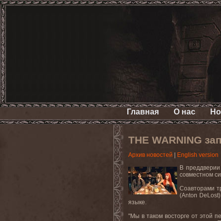
Главная
О нас
Но
THE WARNING зап
Архив новостей
|
English version
В преддверии
совместном си
Соавторами т
(Anton DeLost
языке.
"Мы в таком восторге от этой п