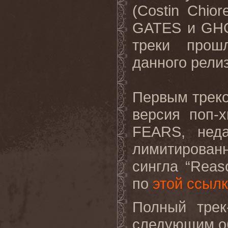
(Costin Chio
GATES и GHO
треки прош
данного релиз
Первым треком
версия поп-
FEARS, неда
лимитирова
сингла “Reas
по
этой ссыл
Полный трек
следующим о