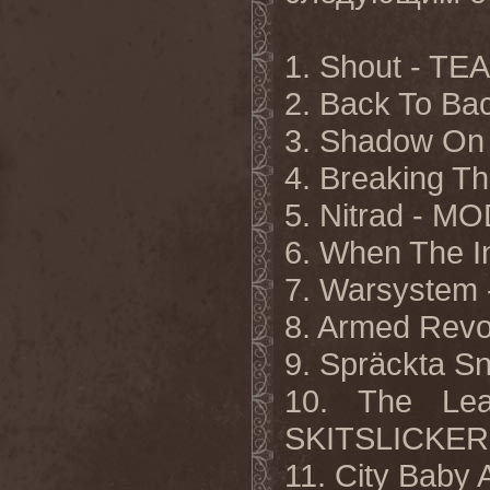
1. Shout - T
2. Back To B
3. Shadow On
4. Breaking 
5. Nitrad - 
6. When The I
7. Warsystem
8. Armed Revo
9. Spräckta S
10. The Lea
SKITSLICKE
11. City Baby 