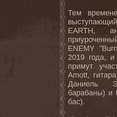
Тем времен
выступающи
EARTH, а
приуроченный
ENEMY "Burn
2019 года, 
примут учас
Amott, гитара
Даниель Эр
барабаны) и 
бас).