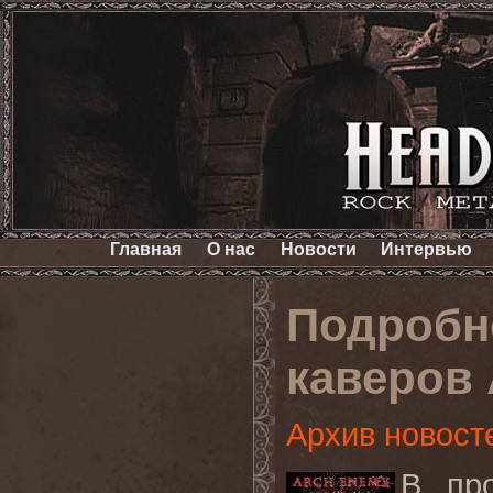
Главная
О нас
Новости
Интервью
Подробн
каверов
Архив новост
В пр