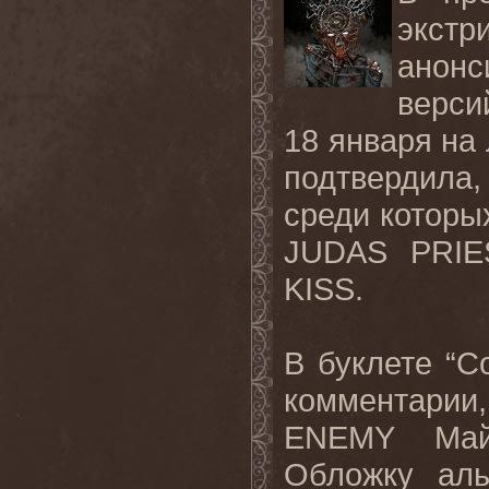
экст
анонс
верси
18 января на 
подтвердила, 
среди котор
JUDAS PRIE
KISS.
В буклете “C
комментари
ENEMY Майк
Обложку аль