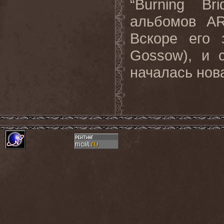
“Burning B
альбомов A
Вскоре его 
Gossow), и 
началась нов