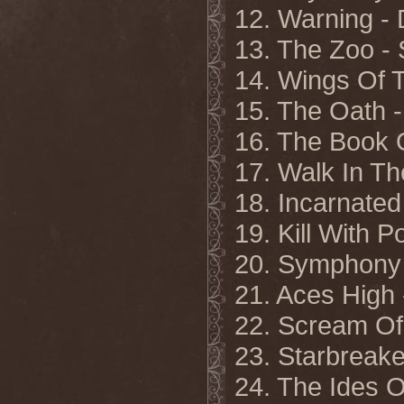
12. Warning 
13. The Zoo 
14. Wings Of
15. The Oath 
16. The Book
17. Walk In 
18. Incarnate
19. Kill With
20. Symphony
21. Aces Hig
22. Scream O
23. Starbreak
24. The Ides