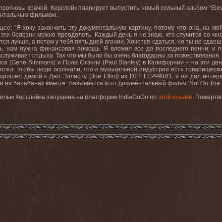
прогнозы врачей, Керслейк планирует выпустить новый сольный альбом “
Ele
ентальным фильмом.
ее: "Я хочу закончить эту документальную картину, потому что она, на мо
 эти болезни можно преодолеть. Каждый день я не знаю, что случится со мно
ится лучше, а потом у тебя пять дней агонии. Хочется сдаться, но ты не сд
 нам нужна финансовая помощь. Я вложил все до последнего пенни, и про
аслуживает отдыха. Так что мы были бы очень благодарны за пожертвования, 
са (
Gene
Simmons
) и Пола Стэнли (
Paul
Stanley
) в Калифорнии – на эти ден
хотел, чтобы люди осознали, что в музыкальной индустрии есть товарищески
Я пришел домой к Джо Эллиоту (
Joe
Elliot
) из
DEF
LEPPARD
, и он дал интер
ли на барабанах вместе. Называется
этот
документальный
фильм
‘Not On The 
 фильм Керслейка запущена на платформе
IndieGoGo
по
этой ссылке
. Пожертв