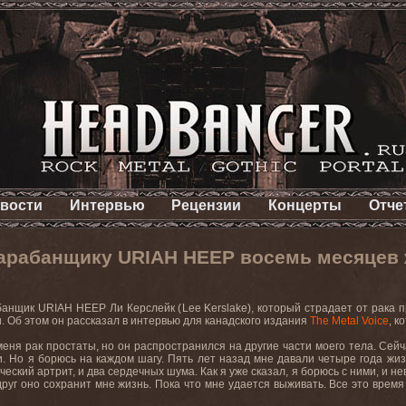
вости
Интервью
Рецензии
Концерты
Отче
барабанщику URIAH HEEP восемь месяцев
банщик
URIAH
HEEP
Ли Керслейк (
Lee
Kerslake
), который страдает от рака 
. Об этом он рассказал в интервью для канадского издания
The
Metal
Voice
, к
 меня рак простаты, но он распространился на другие части моего тела. Сейч
. Но я борюсь на каждом шагу. Пять лет назад мне давали четыре года жизн
ический артрит, и два сердечных шума. Как я уже сказал, я борюсь с ними, и н
руг оно сохранит мне жизнь. Пока что мне удается выживать. Все это время