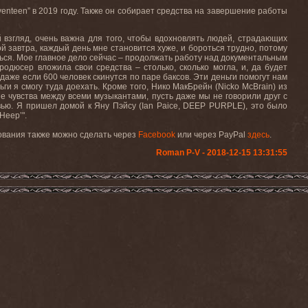
venteen
” в 2019 году. Также он собирает средства на завершение работы
й взгляд, очень важна для того, чтобы вдохновлять людей, страдающих
й завтра, каждый день мне становится хуже, и бороться трудно, потому
аешься. Мое главное дело сейчас – продолжать работу над документальным
дюсер вложила свои средства – столько, сколько могла, и, да будет
даже если 600 человек скинутся по паре баксов. Эти деньги помогут нам
ьги я смогу туда доехать. Кроме того, Нико МакБрейн (
Nicko
McBrain
) из
е чувства между всеми музыкантами, пусть даже мы не говорили друг с
вью. Я пришел домой к Яну Пэйсу (
Ian
Paice
,
DEEP
PURPLE
), это было
Heep’".
ования также можно сделать через
Facebook
или через
PayPal
здесь
.
Roman P-V - 2018-12-15 13:31:55