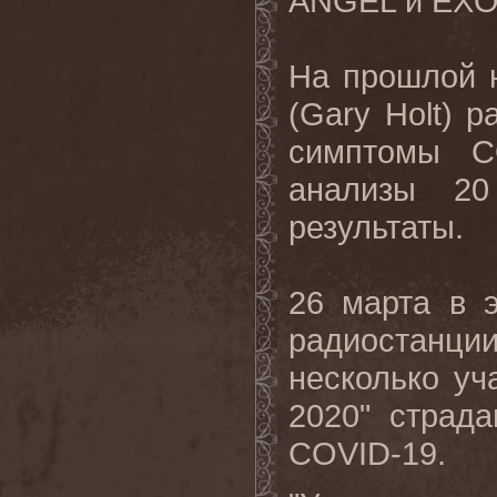
ANGEL
и
EX
На прошлой 
(
Gary
Holt
) р
симптомы
C
анализы 20
результаты.
26 марта в 
радиостанци
несколько уч
2020" страд
COVID
-19.