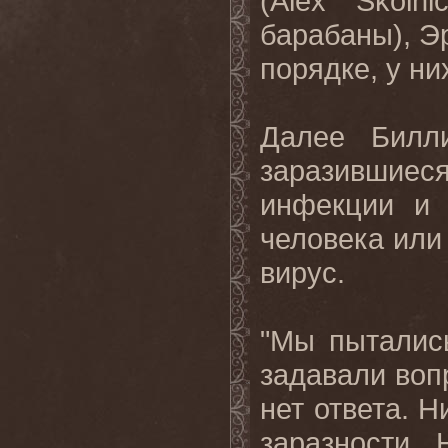
(
Alex
Skolni
барабаны), Эр
порядке, у ни
Далее Билл
заразившиеся
инфекции и 
человека или
вирус.
"Мы пытались
задавали вопр
нет ответа. Н
заразности. 