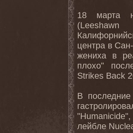
18 марта н
(
Leeshawn
Калифорнийс
центра в Сан
жениха в ре
плохо" посл
Strikes
Back
2
В последние
гастролиров
"
Humanicide
"
лейбле
Nucle