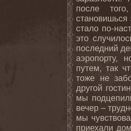
после того
становишься 
стало по-нас
это случилос
последний ден
аэропорту, 
путем
,
так
чт
тоже
не
заб
другой
гости
мы подцепили
вечер – трудн
мы чувствова
приехали дом