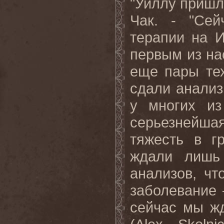
"Уиллу пришло
Чак. - "Сей
терапии на 
первым из н
еще пары тех
сдали анализ
у многих и
серьезнейша
тяжесть в г
ждали лишь 
анализов, чт
заболевание 
сейчас
мы
ж