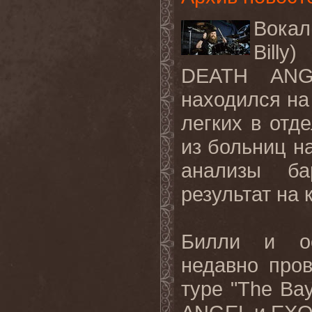
Вока
Billy
)
DEATH
ANG
находился на
легких в отд
из больниц н
анализы ба
результат на 
Билли и о
недавно про
туре "
The
Ba