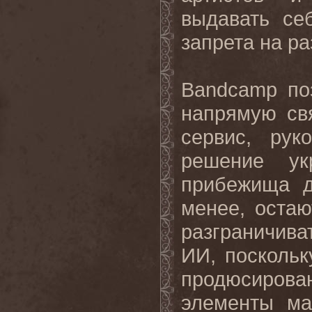
выдавать се
запрета на р
Bandcamp по
напрямую св
сервис, рук
решение ук
прибежища д
менее, остаю
разграничива
ИИ, посколь
продюсирова
элементы ма