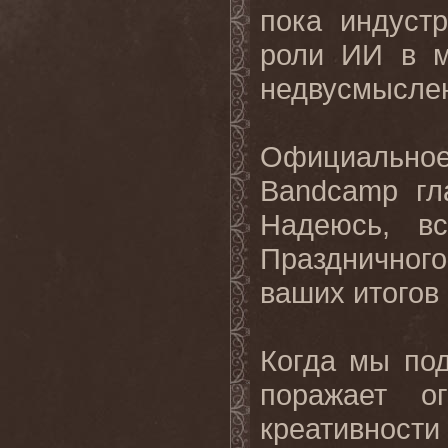
пока индуст
роли ИИ в м
недвусмысле
Официально
Bandcamp гл
Надеюсь, в
Праздничного
ваших итогов
Когда мы под
поражает ог
креативнос