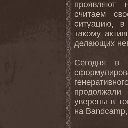
проявляют 
считаем св
ситуацию, в
такому акти
делающих нев
Сегодня в 
сформулиро
генеративно
продолжали
уверены в то
на Bandcamp,