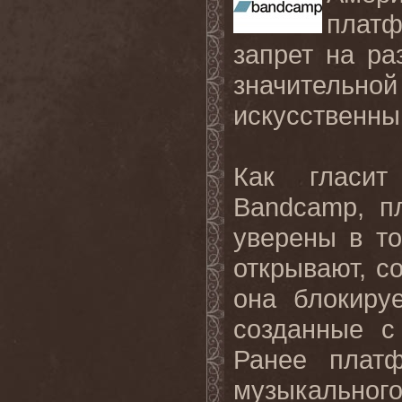
плат
запрет на р
значитель
искусственны
Как гласит
Bandcamp, п
уверены в то
открывают, с
она блокиру
созданные с
Ранее плат
музыкальног