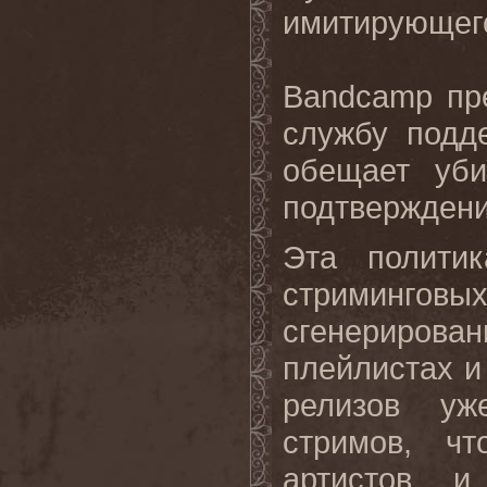
имитирующего
Bandcamp пр
службу подд
обещает уби
подтверждени
Эта полити
стриминговы
сгенерирова
плейлистах и
релизов уж
стримов, ч
артистов и