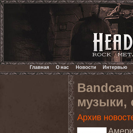
Главная
О нас
Новости
Интервью
Bandcam
музыки,
Архив новост
Амери