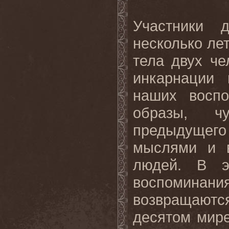
Участники 
несколько ле
тела двух че
инкарнации 
наших воспо
образы, ч
предыдущего
мыслями и в
людей. В э
воспоминан
возвращают
десятом мире