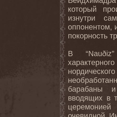
Вейдхимадр
который про
изнутри сам
оппонентом, 
покорность т
В “Nauðiz
характер
нордическог
необработан
барабаны и
вводящих в 
церемонией
очевидной. Ин