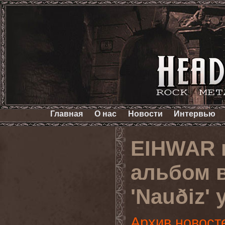
Главная
О нас
Новости
Интервью
EIHWAR 
альбом в
'Nauðiz' 
Архив новост