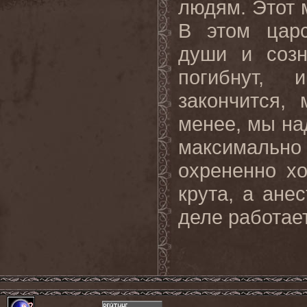
людям. Этот 
В этом цар
души и созн
погибнут,
закончится,
менее, мы на
максимально
охрененно хо
крута, а ане
деле работает