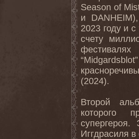
Season of Mi
и DANHEIM),
2023 году и с
счету милли
фестивалях 
“Midgards
красноречив
(2024).
Второй аль
которого п
супергероя.
Иггдрасиля в