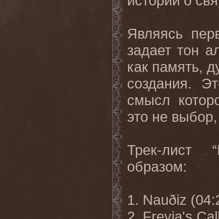
истории о св
Являясь перв
задает тон а
как память, 
создания. Э
смысл котор
это не выбор,
Трек-лист 
образом:
1. Nauðiz (04:
2. Freyja's Cal