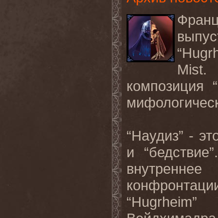
Франц
выпус
“Hugr
Mist
композиция 
мифологическ
“Наудиз” - э
и “бедствие
внутренне
конфронтац
“Hugrheim”