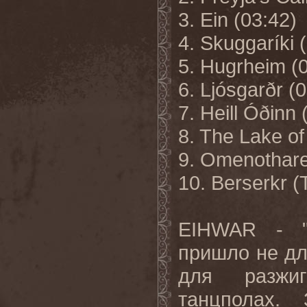
3. Ein (03:42)
4. Skuggaríki 
5. Hugrheim (
6. Ljósgarðr (
7. Heill Óðinn 
8. The Lake of
9. Omenotharen
10. Berserkr (
EIHWAR - "
пришло не дл
для разжиг
танцполах.