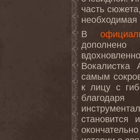
часть сюжета,
необходимая 
В
официал
дополнено 
вдохновлен
Вокалистка 
самым сокро
к лицу с ги
благодар
инструмен
становится 
окончательн