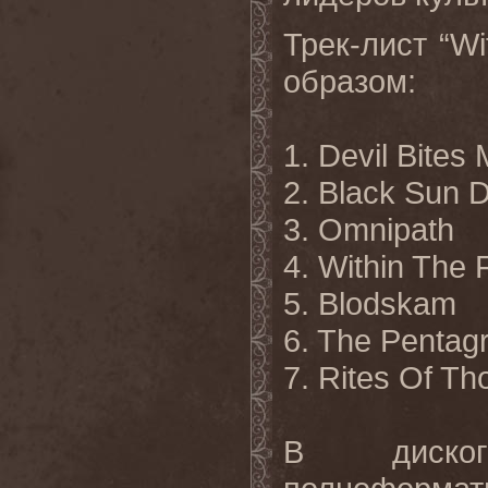
Трек-лист “W
образом:
1. Devil Bites
2. Black Sun D
3. Omnipath
4. Within The 
5. Blodskam
6. The Penta
7. Rites Of Th
В диско