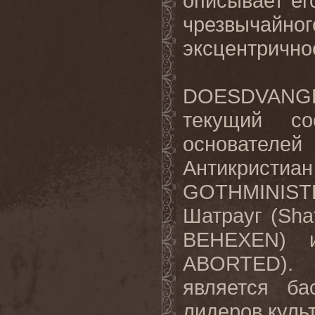
описывает ег
чрезвычай
эксцентрично
DOESDVANGR
текущий с
основателе
Антикристиа
GOTHMINIST
Шатрауг (Sha
BEHEXEN) и
ABORTED). 
является ба
лидеров кул