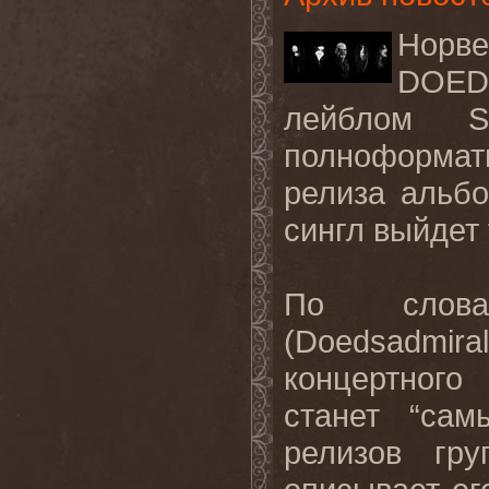
Нор
DOED
лейблом So
полноформатно
релиза альб
сингл выйдет
По слова
(Doedsadmir
концертного
станет “са
релизов гр