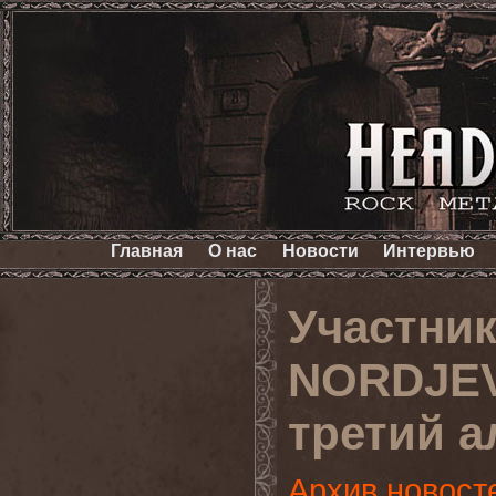
Главная
О нас
Новости
Интервью
Участни
NORDJEV
третий 
Архив новост