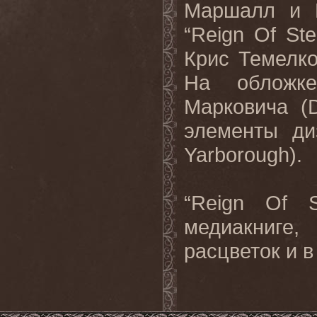
Маршалл и 
“Reign Of St
Крис Темелко 
На обложке
Марковича (
элементы ди
Yarborough).
“Reign Of 
медиакниге,
расцветок и 