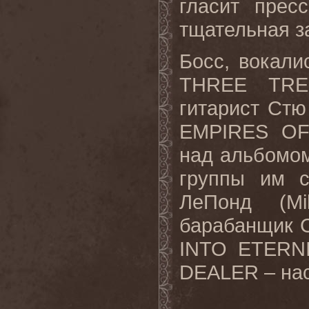
гласит прес
тщательная з
Босс, вокал
THREE TR
гитарист Ст
EMPIRES OF
над альбомом
группы им с
ЛеПонд (M
барабанщик С
INTO ETERNI
DEALER – нас