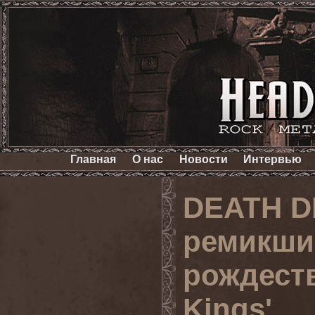
Главная
О нас
Новости
Интервью
DEATH D
ремикши
рождеств
Kings'