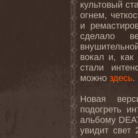
культовый ст
огнем, четко
и ремастиро
сделало 
внушительно
вокал и, как
стали интен
можно
здесь
.
Новая верс
подогреть и
альбому DEAT
увидит свет 