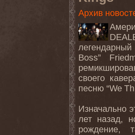
Архив новост
Амер
DEAL
легендарный
Boss” Fried
ремикширов
своего каве
песню “We Thr
Изначально э
лет назад, 
рождение, 