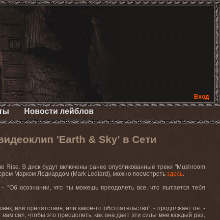
Вход
ты
Новости лейблов
идеоклип 'Earth & Sky' в Сети
ле
Rise
. В диск будут включены ранее опубликованные треки "
Mushroom
сером Марком Ледиардом (
Mark
Lediard
), можно посмотреть
здесь
.
. – “Об осознании, что ты можешь преодолеть все, что пытается тебя
век, или препятствие, или какое-то обстоятельство", - продолжает он. -
 вам сил, чтобы это преодолеть, как она дает эти силы мне каждый раз,