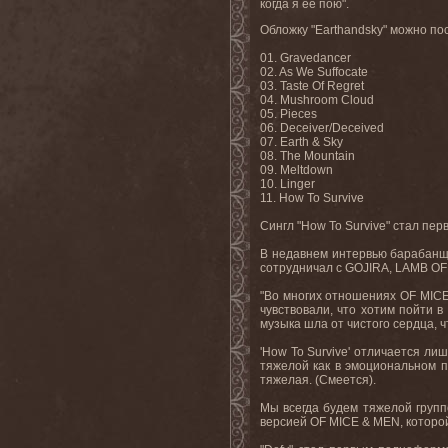
когда я ее пою".
Обложку "
Earthandsky
" можно по
01.
Gravedancer
02. As We Suffocate
03. Taste Of Regret
04. Mushroom Cloud
05. Pieces
06. Deceiver/Deceived
07. Earth & Sky
08. The Mountain
09. Meltdown
10. Linger
11. How
To
Survive
Сингл "
How
To
Survive
" стал пе
В недавнем интервью барабан
сотрудничал с
GOJIRA
,
LAMB
OF
"Во многих отношениях
OF
MIC
чувствовали, что хотим пойти в
музыка шла от чистого сердца, 
'How To Survive'
отличается лиш
тяжелой как в эмоциональном п
тяжелая. (Смеется).
Мы всегда будем тяжелой групп
версией
OF
MICE
&
MEN
, которо