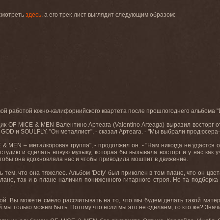
смотреть
здесь
, а его трек-лист выглядит следующим образом:
рвой работой южно-калифорнийского квартета после прошлогоднего альбома "
щик
OF
MICE
&
MEN
Валентино Артеага (
Valentino
Arteaga
) выразил восторг 
GOD
и
SOULFLY
. "Он металлист", - сказал Артеага. - "Мы выбрали продюсер
E
&
MEN
– металкоровая группа", - продолжил он. - "Нам никогда не удастся 
 студию и сделать новую музыку, которая бы вызывала восторг и у нас как 
чтобы она вдохновляла нас и чтобы приводила мошпит в движение.
ь тем
,
что она тяжелее
.
Альбом '
Defy
' был приколен в том плане, что он цве
лане, так и в плане наличия пониженного гитарного строя. Но та подборка
ой
.
Вы можете смело рассчитывать на то, что мы будем делать такой мате
й мы только можем быть. Потому что если мы это не сделаем, то кто же? Знач