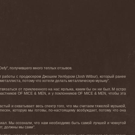
Defy
", получившего много теплых отзывов.
от работы с продюсером Джошем Уилбуром (
Josh
Wilbur
), который ранее
а-металлиста, потому что хотели делать металлическую музыку”.
отвязаться от приклеенного на нас ярлыка, каким бы он ни был. М остро
участников
OF
MICE
&
MEN
, и у поклонников
OF
MICE
&
MEN
, чтобы эта
тастый и охватывает весь спектр того, что мы считаем тяжелой музыкой,
 песен, которую мы готовы, по-настоящему возбуждает, потому что она
риал. Мы осознали, что нам необходимо быть самой лучшей и чокнутой
ит
,
должны мы сами
".