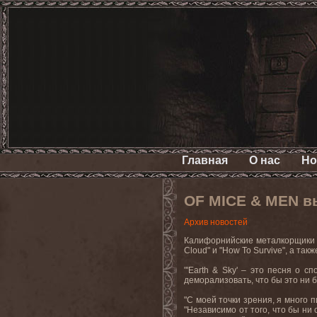
Главная
О нас
Но
OF MICE & MEN вы
Архив новостей
Калифорнийские металкорщик
Cloud
" и "
How
To
Survive
", а так
"'
Earth
&
Sky
' – это песня о сп
деморализовать, что бы это ни б
"С моей точки зрения, я много п
"Независимо от того, что бы ни