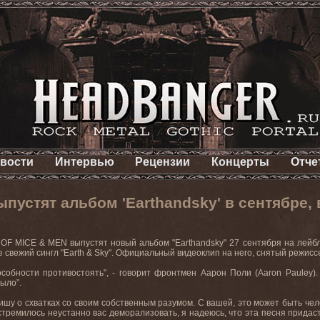
вости
Интервью
Рецензии
Концерты
Отче
пустят альбом 'Earthandsky' в сентябре, в
и
OF
MICE
&
MEN
выпустят новый альбом "
Earthandsky
" 27 сентября на лейб
же свежий сингл "
Earth
&
Sky
". Официальный видеоклип на него, снятый режис
особности противостоять", - говорит фронтмен Аарон Поли (
Aaron
Pauley
)
ыло”.
ишу о схватках со своим собственным разумом. С вашей, это может быть чело
 стремилось неустанно вас деморализовать, я надеюсь, что эта песня придаст