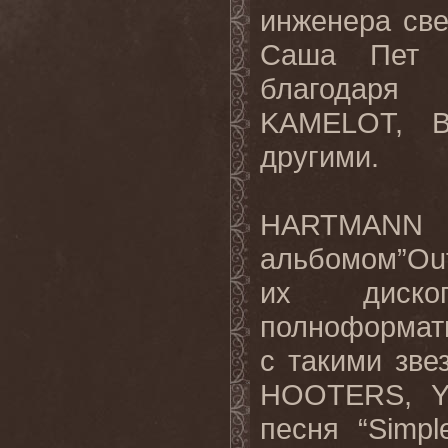
инженера све
Саша Пет (
благодаря 
KAMELOT, 
другими.
HARTMANN 
альбомом”Out
их диско
полноформатн
с такими зв
HOOTERS, Y
песня “Simp