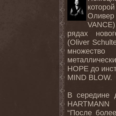
которо
Оливе
VANCE)
рядах ново
(Oliver Schul
множество 
металличе
HOPE до инст
MIND BLOW.
В середине 
HARTMANN п
“После более