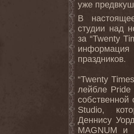
уже предвкуша
В настояще
студии над 
за “Twenty Ti
информация 
праздников.
“Twenty Times
лейбле Pride
собственной 
Studio, кот
Деннису Уор
MAGNUM и мн