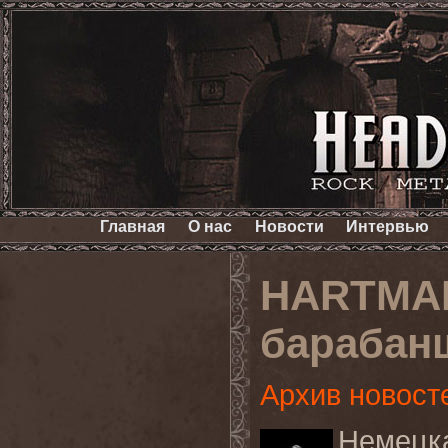
Главная
О нас
Новости
Интервью
HARTMAN
барабан
Архив новост
Немецк