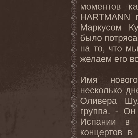
моментов ка
HARTMANN п
Маркусом Ку
было потряса
на то, что м
желаем его в
Имя нового
несколько дн
Оливера Шу
группа. - О
Испании в 
концертов в