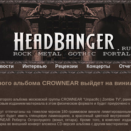
вости
Интервью
Рецензии
Концерты
Отче
рого альбома CROWNEAR выйдет на вини
торого альбома московской группы CROWNEAR “Unpacific | Zombie TV”, ра
рвым изданием материала в этом физическом формате и будет приурочено к
дут отпечатаны на тяжелом черном 180-граммовом виниле лимитированным 
ерт будет иметь глянцевую ламинациею, а красочный цветной внутренний
EAR Роберта Остролуцкого (вокал, гитара). Кроме того, в комплект изд
дарка во внешний конверт вложена CD-версия альбома с другим мастерингом.