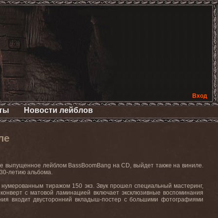
Вход
ты
Новости лейблов
ле
нее выпущенное лейблом BassBoomBang на CD, выйдет также на виниле.
 30-летию альбома.
нумерованным тиражом 150 экз. Звук прошел специальный мастеринг,
 конверт с матовой ламинацией включает эксклюзивные воспоминания
ания входит двусторонний вкладыш-постер с большими фотографиями