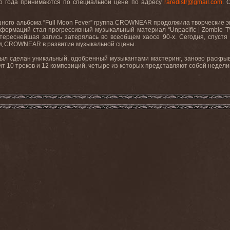
о года принимаются по специальной цене по адресу
raredistr@gmail.com
. 
ешного альбома “Full Moon Fever” группа CROWNEAR продолжила творческие э
формаций стал прогрессивный музыкальный материал “Unpacific | Zombie TV
ереснейшая запись затерялась во всеобщем хаосе 90-х. Сегодня, спустя 
ад CROWNEAR в развитие музыкальной сцены.
л сделан уникальный, одобренный музыкантами мастеринг, заново раскрыв
ит 10 треков и 12 композиций, четыре из которых представляют собой недел