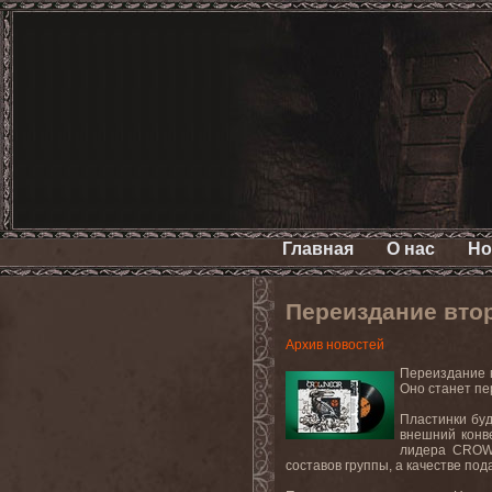
Главная
О нас
Но
Переиздание вто
Архив новостей
Переиздание в
Оно станет пе
Пластинки бу
внешний конв
лидера CROWN
составов группы, а качестве по