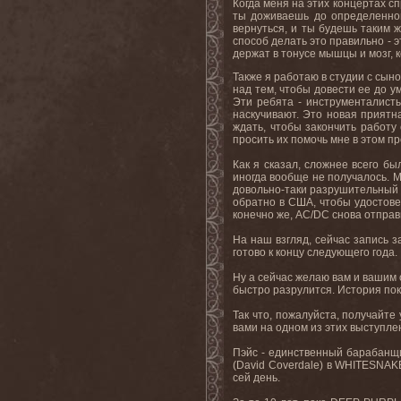
Когда меня на этих концертах сп
ты доживаешь до определенного
вернуться, и ты будешь таким 
способ делать это правильно - э
держат в тонусе мышцы и мозг, к
Также я работаю в студии с сын
над тем, чтобы довести ее до у
Эти ребята - инструменталист
наскучивают. Это новая приятн
ждать, чтобы закончить работу
просить их помочь мне в этом пр
Как я сказал, сложнее всего бы
иногда вообще не получалось. М
довольно-таки разрушительный у
обратно в США, чтобы удостовер
конечно же, AC/DC снова отправи
На наш взгляд, сейчас запись з
готово к концу следующего года.
Ну а сейчас желаю вам и вашим 
быстро разрулится. История пока
Так что, пожалуйста, получайте
вами на одном из этих выступле
Пэйс - единственный барабанщик
(David Coverdale) в WHITESNAKE
сей день.