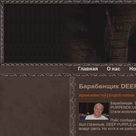
Главная
О нас
Но
Барабанщик DEEP
Архив новостей
|
English version
Барабанщик 
PURPENDICULA
стали исполня
Пэйс сообщил 
был странным. DEEP PURPLE реши
вокруг света. Но хотя я не раб