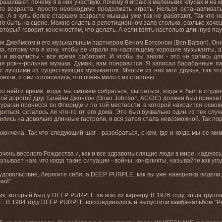
рашивают, почему я в них участвую, почему я играю в маленьких клубах и на м
 возраста, просто необходимо продолжать играть. Нельзя останавливатьс
же. А в чуть более старшем возрасте мышцы уже так не работают. Так что 
то быть на сцене. Можно сидеть в репетиционном зале столько, сколько хочеш
оторый говорит конечностям, что делать. А если взять настолько длинную пауз
ом Джеймсом и его музыкальным партнером Беном Бэтсоном (Ben Batson). Он
ма, потому что я хочу, чтобы ее играли по-настоящему хорошие музыканты, а 
ы и вокалисты - все время работают. И чтобы вы знали - это не запись 
ая рок-н-рольная музыка. Думаю, вам понравится. Я записал барабанные па
 с лучшими из существующих музыкантов. Многие из них мои друзья, так чт
оекте, и они согласились, что очень мило с их стороны.
ло найти время, когда мы сможем собраться, сыграться, когда я был в студи
ой дорогой друг Брайан Джонсон (Brian Johnson, AC/DC) должен был приехат
раган пронесся по Флориде и по той местности, в которой находится основно
иться, осталось ли что-то от его дома. Это был буквально один из тех сл
лись на довольно длинные гастроли, и вся затея стала невозможной. Так пор
акончена. Так что следующий шаг - разобраться, с кем, где и когда мы ее ми
очень веселого Рождества и, как и все здравомыслящие люди в мире, надеюсь
зывает нам, что когда такие ситуации - войны, конфликты, называйте как угод
 удовольствие, берегите себя, а DEEP PURPLE, как вы уже наверняка видели,
ний".
, который был у DEEP PURPLE за всю их карьеру. В 1976 году, когда групп
. В 1984 году DEEP PURPLE воссоединились и выпустили камбэк-альбом "Per