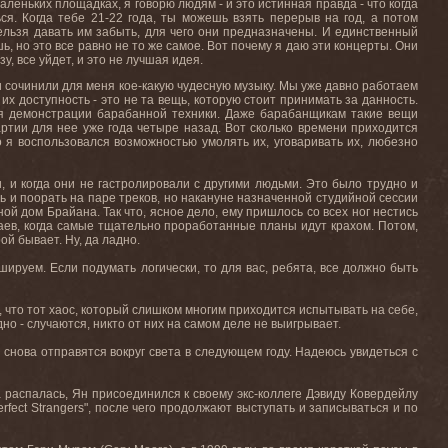
аленьких площадках, я говорю людям - и это истинная правда - что когда
я. Когда тебе 21-22 года, ты можешь взять перерыв на год, а потом
нельзя давать им забыть, для чего они предназначены. И единственный
ь, но это все равно не то же самое. Вот почему я даю эти концерты. Они
у, все уйдет, и это не лучшая идея.
и сочинили для меня кое-какую чудесную музыку. Мы уже давно работаем
их доступность - это не та вещь, которую стоит принимать за данность.
для демонстрации барабанной техники. Даже барабанщикам такие вещи
ртии для нее уже года четыре назад. Вот сколько времени приходится
о я воспользовался возможностью умолять их, уговаривать их, любезно
и, и когда они не гастролировали с другими людьми. Это было трудно и
ь и поорать на паре треков, но накануне назначенной студийной сессии
й дом Брайана. Так что, ясное дело, ему пришлось со всех ног нестись
учаев, когда самые тщательно проработанные планы идут крахом. Потом,
ой бывает. Ну, да ладно.
кшируем. Если подумать логически, то для вас, ребята, все должно быть
, что тот хаос, который слишком многим приходится испытывать на себе,
но - случаются, никто от них на самом деле не выигрывает.
 снова отправятся вокруг света в следующем году. Надеюсь увидеться с
а распалась, Ян присоединился к своему экс-коллеге Дэвиду Ковердейлу
fect Strangers", после чего продолжают выступать и записываться и по