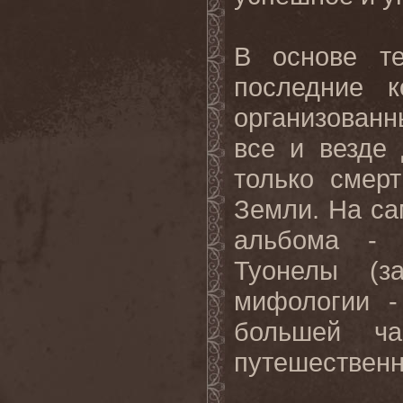
В основе те
последние 
организован
все и везде 
только смер
Земли. На са
альбома - 
Туонелы (з
мифологии -
большей ча
путешественн