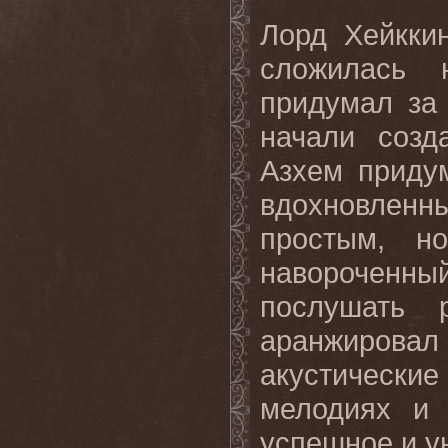
Лорд Хейккин
сложилась 
придумал за 
начали созд
Азхем приду
вдохновлен
простым, н
навороченны
послушать 
аранжирова
акустические
мелодиях и 
успешное и у