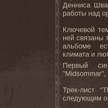
Денниса Шва
работы над о
Ключевой те
ней связаны т
альбоме ес
климата и лю
Первый си
"
Midsommar
"
Трек
-
лист
“
следующим
о