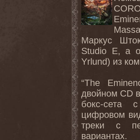
COR
Emine
Massa
Маркус Што
Studio
E
, а 
Yrlund
) из ко
“
The
Eminen
двойном
CD
бокс-сета 
цифровом ви
треки с п
вариантах