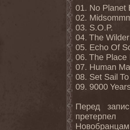
01. No Planet 
02. Midsomm
03. S.O.P.
04. The Wilde
05. Echo Of S
06. The Place 
07. Human Ma
08. Set Sail To
09.
9000
Year
Перед запи
претерпе
Новобранцам