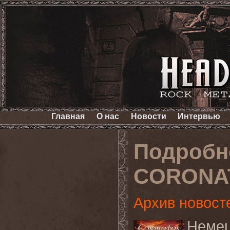
Главная
О нас
Новости
Интервью
Подробн
CORONA
Архив новост
Неме