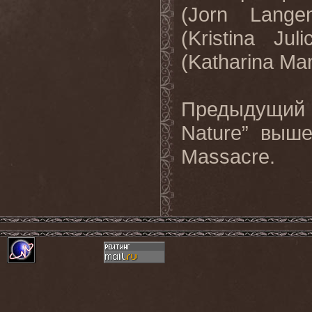
(
Jorn
Langen
(
Kristina
Juli
(
Katharina
Ma
Предыдущи
Nature
” выше
Massacre
.